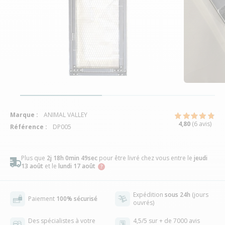
Marque :
ANIMAL VALLEY
4,80
(6 avis)
Référence :
DP005
Plus que
2j 18h 0min 48sec
pour être livré chez vous
entre le
jeudi
13 août
et le
lundi 17 août
Expédition
sous 24h
(jours
Paiement
100% sécurisé
ouvrés)
Des spécialistes à votre
4,5/5 sur + de 7000 avis