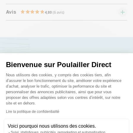
Avis
4,80
(6 avis)
Nous répondons à toutes vos
Bienvenue sur Poulailler Direct
questions ;)
Plateforme de Gestion du Consenteme
Nous utilisons des cookies, y compris des cookies tiers, afin
d’assurer le bon fonctionnement du site, améliorer votre expérience
Posez-nous vos questions
d’achat, analyser le trafic, optimiser la performance du site et
personnaliser des annonces publicitaires, ainsi que pour vous
proposer des offres adaptées selon vos centres d’intérêt, sur notre
site et en dehors.
Axeptio consent
Lire la politique de confidentialité
Ces produits peuvent vous
Voici pourquoi nous utilisons des cookies.
Suivi, statistiques, publicités, remarketing et automatisation