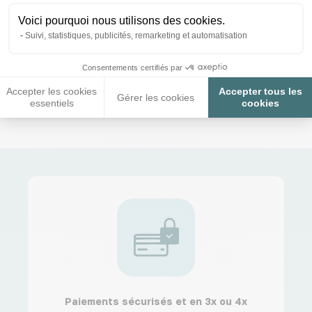
besoins.
Voici pourquoi nous utilisons des cookies.
Suivi, statistiques, publicités, remarketing et automatisation
Abreuvoir Poule
Mangeoire Poule
Kit Abreuvoir
Ele
Consentements certifiés par
plus Mangeoire
Accepter les cookies
Accepter tous les
Gérer les cookies
essentiels
cookies
Paiements sécurisés et en 3x ou 4x