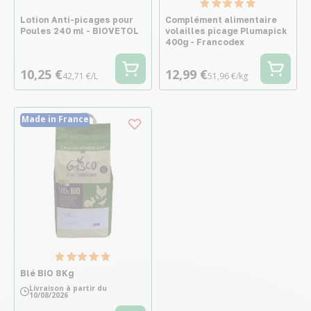
Lotion Anti-picages pour
Complément alimentaire
Poules 240 ml - BIOVETOL
volailles picage Plumapick
400g - Francodex
10,25 €
12,99 €
42,71 €/L
51,96 €/kg
Made in France
Blé BIO 8Kg
Livraison à partir du
10/08/2026