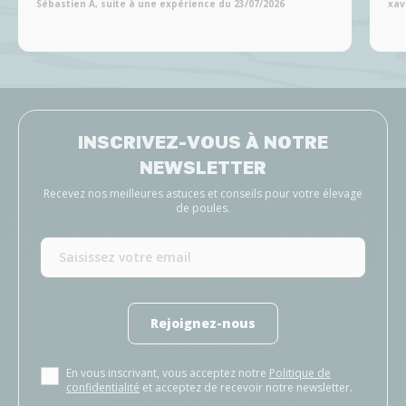
Sébastien A, suite à une expérience du 23/07/2026
xav
INSCRIVEZ-VOUS À NOTRE
NEWSLETTER
Recevez nos meilleures astuces et conseils pour votre élevage
de poules.
Rejoignez-nous
En vous inscrivant, vous acceptez notre
Politique de
confidentialité
et acceptez de recevoir notre newsletter.