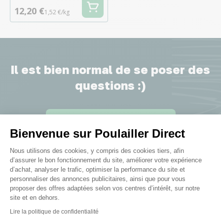
12,20 €
1,52 €/kg
Il est bien normal de se poser des
questions :)
Voir nos conseils et astuces
Bienvenue sur Poulailler Direct
Plateforme de Gestion du Consenteme
Nous utilisons des cookies, y compris des cookies tiers, afin
d’assurer le bon fonctionnement du site, améliorer votre expérience
d’achat, analyser le trafic, optimiser la performance du site et
personnaliser des annonces publicitaires, ainsi que pour vous
Elever des poules, c’est ma
proposer des offres adaptées selon vos centres d’intérêt, sur notre
site et en dehors.
passion !
Axeptio consent
Lire la politique de confidentialité
Les catégories pour tous mes