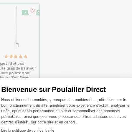
♦ SECURITE26
quet filet pour
ule grande hauteur
uble pointe noir
6cm - Zen Farm
Bienvenue sur Poulailler Direct
Plateforme de Gestion du Consentemen
4,99 €
Nous utilisons des cookies, y compris des cookies tiers, afin d’assurer le
s
bon fonctionnement du site, améliorer votre expérience d’achat, analyser le
trafic, optimiser la performance du site et personnaliser des annonces
publicitaires, ainsi que pour vous proposer des offres adaptées selon vos
centres d’intérêt, sur notre site et en dehors.
Lire la politique de confidentialité
Axeptio consent