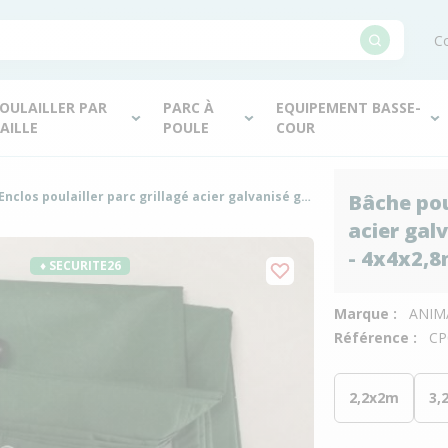
Co
OULAILLER PAR
PARC À
EQUIPEMENT BASSE-
AILLE
POULE
COUR
Bâche pour Enclos poulailler parc grillagé acier galvanisé grande hauteur et tube épais - 4x4x2,8m
Bâche pour
acier gal
- 4x4x2,
♦ SECURITE26
Marque :
ANIM
Référence :
CP
2,2x2m
3,