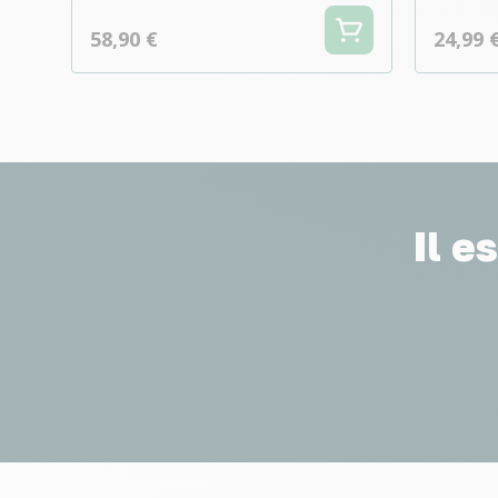
58,90 €
24,99 
Il e