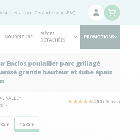
nseils et astuces
Contactez-nous
FAQ
PIÈCES
NOURRITURE
PROMOTIONS
DÉTACHÉES
 Enclos poulailler parc grillagé
vanisé grande hauteur et tube épais
8m
AL VALLEY
4,50
(26 avis)
007
2x2m
4,5x2m