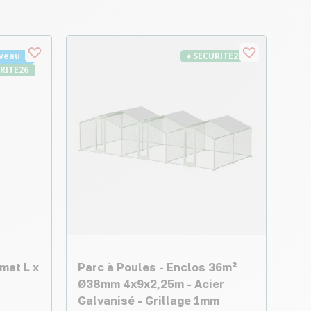
veau
♦ SECURITE26
URITE26
mat L x
Parc à Poules - Enclos 36m²
Ø38mm 4x9x2,25m - Acier
Galvanisé - Grillage 1mm