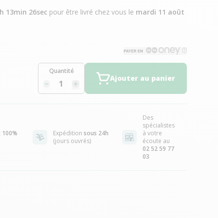
2h 13min 25sec
pour être livré chez vous
le
mardi 11 août
Quantité
Ajouter au panier
Des
spécialistes
t
100%
Expédition
sous 24h
à votre
(jours ouvrés)
écoute au
02 52 59 77
03