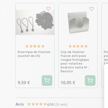
Elastique de fixation
Clip de fixation
Pi
(sachet de 15)
flacon anti poux
po
rouges biologique
do
pour volailles
12
Androlis taille M -
Bestico
9,50 €
10,05 €
Dè
Avis
4,50
(26 avis)