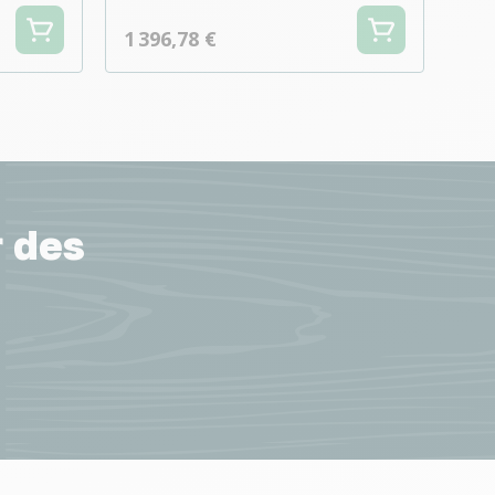
1 396,78 €
r des