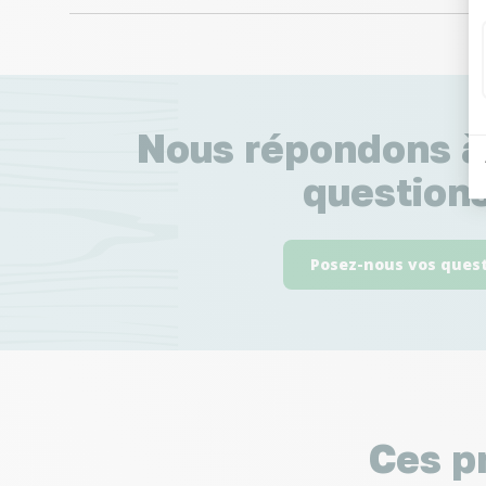
Nous répondons à
questions
Posez-nous vos ques
Ces p