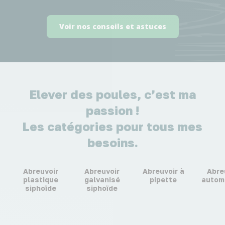
Voir nos conseils et astuces
Elever des poules, c’est ma
passion !
Les catégories pour tous mes
besoins.
Abreuvoir
Abreuvoir
Abreuvoir à
Abre
plastique
galvanisé
pipette
autom
siphoïde
siphoïde