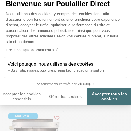
Bienvenue sur Poulailler Direct
Plateforme de Gestion du Consenteme
Nous utilisons des cookies, y compris des cookies tiers, afin
d’assurer le bon fonctionnement du site, améliorer votre expérience
d’achat, analyser le trafic, optimiser la performance du site et
personnaliser des annonces publicitaires, ainsi que pour vous
proposer des offres adaptées selon vos centres d’intérêt, sur notre
site et en dehors.
Axeptio consent
Lire la politique de confidentialité
Abreuvoir Automatique
Abreuvoir volailles
pour Poule 8 Litres
automatique à cloche avec
Voici pourquoi nous utilisons des cookies.
petite gouttière et
contrepoids - River
Suivi, statistiques, publicités, remarketing et automatisation
Systems
Livraison à partir du
Livraison à partir du
12/08/2026
28/08/2026
Consentements certifiés par
Accepter les cookies
Accepter tous les
34,90 €
22,90 €
Gérer les cookies
essentiels
cookies
Nouveau