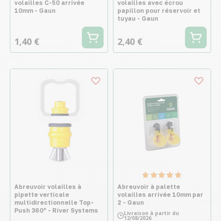
volailles C-50 arrivée
volailles avec écrou
10mm - Gaun
papillon pour réservoir et
tuyau - Gaun
1,40 €
2,40 €
Abreuvoir volailles à
Abreuvoir à palette
pipette verticale
volailles arrivée 10mm par
multidirectionnelle Top-
2 - Gaun
Push 360° - River Systems
Livraison à partir du
12/08/2026