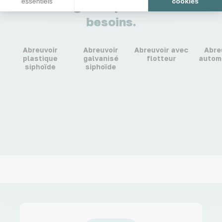
essentiels
cookies
Les catégories pour tous mes
besoins.
Abreuvoir
Abreuvoir
Abreuvoir avec
Abre
plastique
galvanisé
flotteur
autom
siphoïde
siphoïde