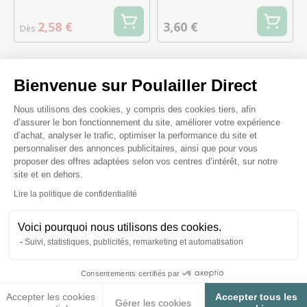
2,58 €
3,60 €
Dès
Bienvenue sur Poulailler Direct
Plateforme de Gestion du Consenteme
Il est bien normal de se poser des
Nous utilisons des cookies, y compris des cookies tiers, afin
d’assurer le bon fonctionnement du site, améliorer votre expérience
questions :)
d’achat, analyser le trafic, optimiser la performance du site et
personnaliser des annonces publicitaires, ainsi que pour vous
proposer des offres adaptées selon vos centres d’intérêt, sur notre
site et en dehors.
Voir nos conseils et astuces
Axeptio consent
Lire la politique de confidentialité
Voici pourquoi nous utilisons des cookies.
Suivi, statistiques, publicités, remarketing et automatisation
Elever des poules, c’est ma
Consentements certifiés par
passion !
Accepter les cookies
Accepter tous les
Gérer les cookies