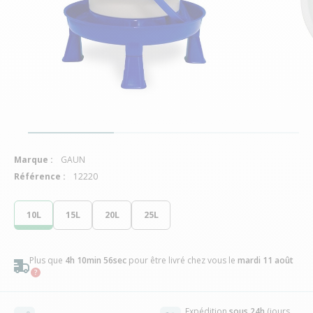
Marque :
GAUN
Référence :
12220
10L
15L
20L
25L
Plus que
4h 10min 55sec
pour être livré chez vous
le
mardi 11 août
Expédition
sous 24h
(jours