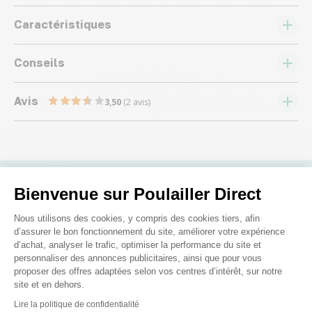
Caractéristiques
Conseils
Avis
3,50
(2 avis)
Bienvenue sur Poulailler Direct
Nous répondons à toutes vos
Plateforme de Gestion du Consenteme
Nous utilisons des cookies, y compris des cookies tiers, afin
questions ;)
d’assurer le bon fonctionnement du site, améliorer votre expérience
d’achat, analyser le trafic, optimiser la performance du site et
personnaliser des annonces publicitaires, ainsi que pour vous
Posez-nous vos questions
proposer des offres adaptées selon vos centres d’intérêt, sur notre
site et en dehors.
Axeptio consent
Lire la politique de confidentialité