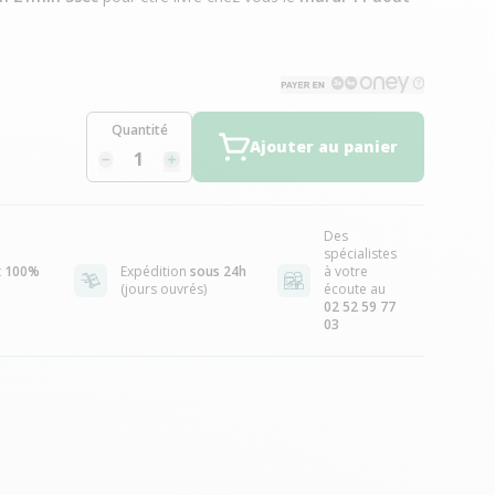
Quantité
Ajouter au panier
Des
spécialistes
t
100%
Expédition
sous 24h
à votre
(jours ouvrés)
écoute au
02 52 59 77
03