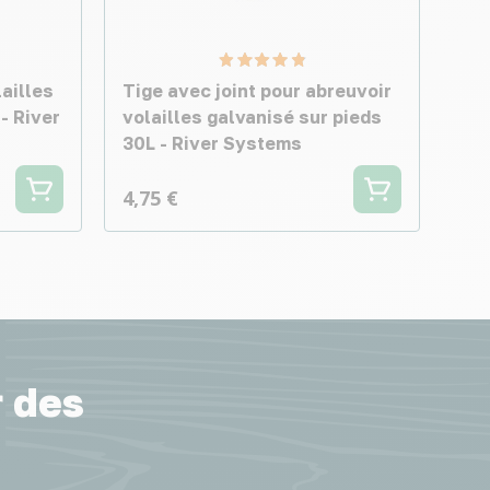
ailles
Tige avec joint pour abreuvoir
- River
volailles galvanisé sur pieds
30L - River Systems
4,75 €
r des