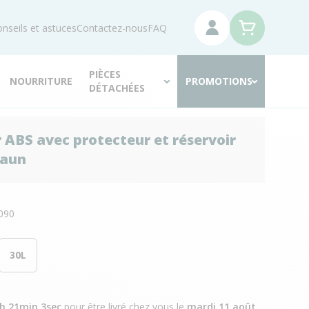
nseils et astuces
Contactez-nous
FAQ
PIÈCES
NOURRITURE
PROMOTIONS
DÉTACHÉES
 ABS avec protecteur et réservoir
Gaun
N
090
30L
8h 21min 2sec
pour être livré chez vous
le
mardi 11 août