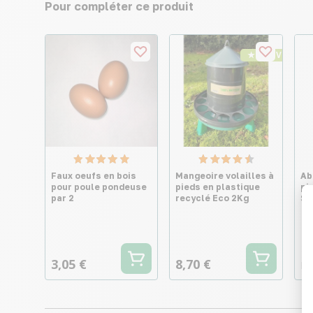
Pour compléter ce produit
★ Top Vente
Faux oeufs en bois
Mangeoire volailles à
Ab
pour poule pondeuse
pieds en plastique
pi
par 2
recyclé Eco 2Kg
St
3,05 €
8,70 €
Dè