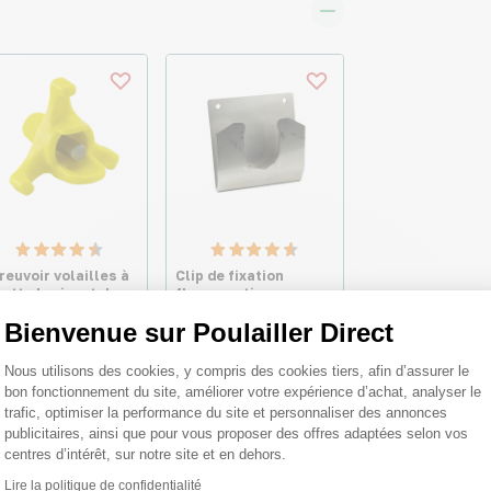
reuvoir volailles à
Clip de fixation
pette horizontale
flacon anti poux
illa - River Systems
rouges biologique
Bienvenue sur Poulailler Direct
pour volailles
Androlis taille M -
Plateforme de Gestion du Consentemen
Bestico
Nous utilisons des cookies, y compris des cookies tiers, afin d’assurer le
bon fonctionnement du site, améliorer votre expérience d’achat, analyser le
2,32 €
10,05 €
trafic, optimiser la performance du site et personnaliser des annonces
s
publicitaires, ainsi que pour vous proposer des offres adaptées selon vos
centres d’intérêt, sur notre site et en dehors.
Lire la politique de confidentialité
Axeptio consent