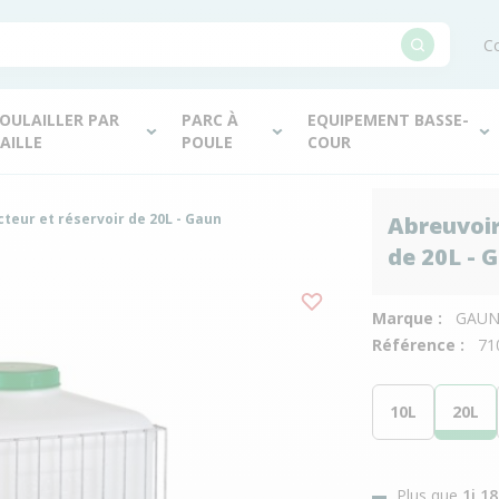
Co
OULAILLER PAR
PARC À
EQUIPEMENT BASSE-
AILLE
POULE
COUR
teur et réservoir de 20L - Gaun
Abreuvoir
de 20L - 
Marque :
GAU
Référence :
71
10L
20L
Plus que
1j 1