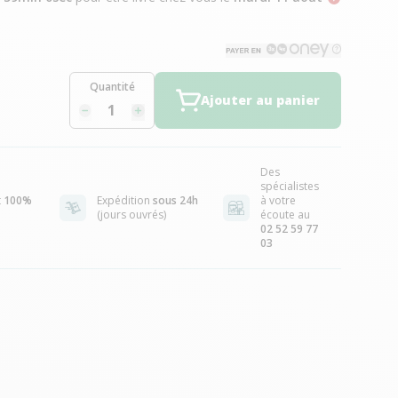
Quantité
Ajouter au panier
Des
spécialistes
t
100%
Expédition
sous 24h
à votre
(jours ouvrés)
écoute au
02 52 59 77
03