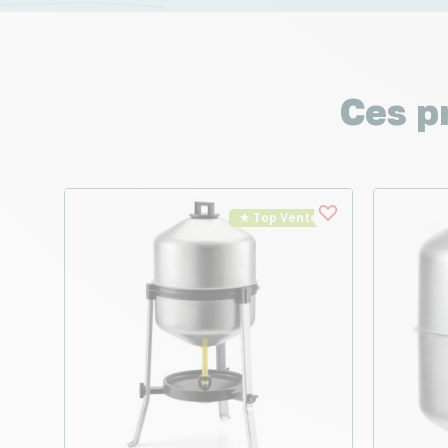
Ces p
★ Top Vente