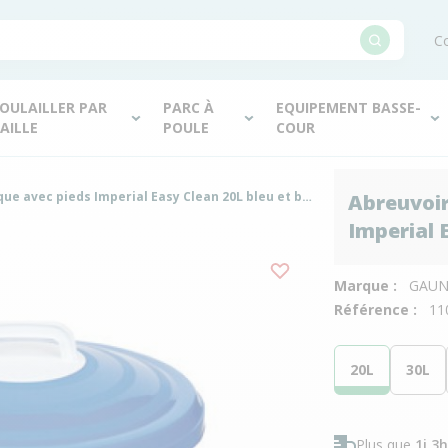
Co
OULAILLER PAR
PARC À
EQUIPEMENT BASSE-
AILLE
POULE
COUR
Abreuvoir volailles plastique avec pieds Imperial Easy Clean 20L bleu et blanc - Gaun
Abreuvoir
Imperial 
Marque :
GAU
Référence :
11
20L
30L
Plus que
1j 3