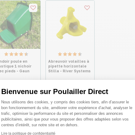
ndoir poule en
Abreuvoir volailles à
astique 1 nichoir
pipette horizontale
ec pieds - Gaun
Stilla - River Systems
Bienvenue sur Poulailler Direct
,80 €
2,32 €
Dès
Plateforme de Gestion du Consentemen
Nous utilisons des cookies, y compris des cookies tiers, afin d’assurer le
bon fonctionnement du site, améliorer votre expérience d’achat, analyser le
trafic, optimiser la performance du site et personnaliser des annonces
publicitaires, ainsi que pour vous proposer des offres adaptées selon vos
centres d’intérêt, sur notre site et en dehors.
Lire la politique de confidentialité
Axeptio consent