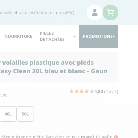
nseils et astuces
Contactez-nous
FAQ
PIÈCES
NOURRITURE
PROMOTIONS
DÉTACHÉES
 volailles plastique avec pieds
Easy Clean 20L bleu et blanc - Gaun
N
4,50
(2 avis)
079
40L
50L
h 58min 59sec
pour être livré chez vous
le
mardi 11 août