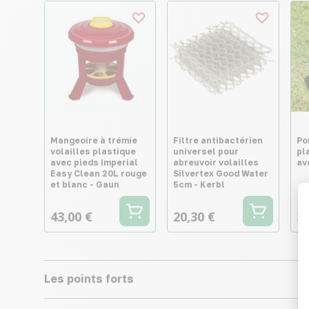
Mangeoire à trémie
Filtre antibactérien
Po
volailles plastique
universel pour
pl
avec pieds Imperial
abreuvoir volailles
av
Easy Clean 20L rouge
Silvertex Good Water
et blanc - Gaun
5cm - Kerbl
43,00 €
20,30 €
30
Les points forts