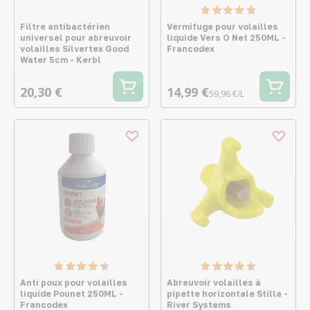
Filtre antibactérien
Vermifuge pour volailles
universel pour abreuvoir
liquide Vers O Net 250ML -
volailles Silvertex Good
Francodex
Water 5cm - Kerbl
20,30 €
14,99 €
59,96 €/L
Anti poux pour volailles
Abreuvoir volailles à
liquide Pounet 250ML -
pipette horizontale Stilla -
Francodex
River Systems