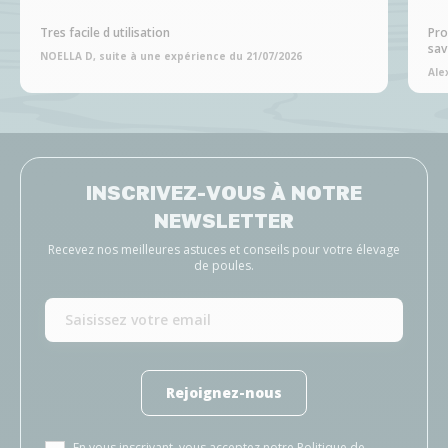
Tres facile d utilisation
Pro
sav
NOELLA D, suite à une expérience du 21/07/2026
Ale
INSCRIVEZ-VOUS À NOTRE
NEWSLETTER
Recevez nos meilleures astuces et conseils pour votre élevage
de poules.
Rejoignez-nous
En vous inscrivant, vous acceptez notre
Politique de