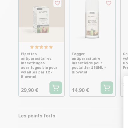
Pipettes
Fogger
Ch
antiparasitaires
antiparasitaire
vo
insectifuges
insecticide pour
Do
acarifuges bio pour
poulailler 150ML -
Pr
volailles par 12 -
Biovetol
Biovetol
8,
29,90 €
14,90 €
17
Les points forts