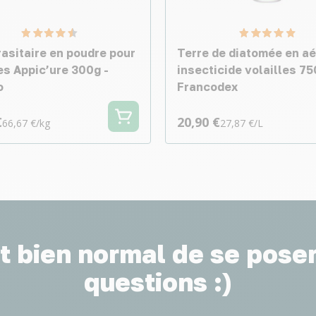
rasitaire en poudre pour
Terre de diatomée en a
es Appic’ure 300g -
insecticide volailles 75
o
Francodex
€
20,90 €
66,67 €/kg
27,87 €/L
st bien normal de se pose
questions :)