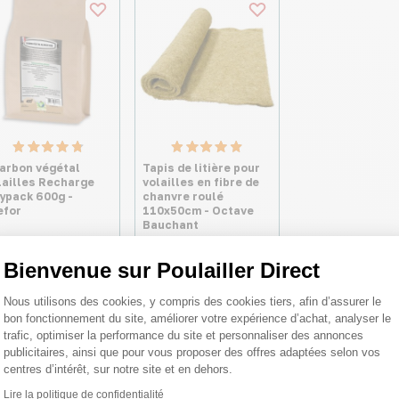
arbon végétal
Tapis de litière pour
lailles Recharge
volailles en fibre de
ypack 600g -
chanvre roulé
efor
110x50cm - Octave
Bauchant
70 €
Bienvenue sur Poulailler Direct
8,99 €
,40 €/kg
Plateforme de Gestion du Consentemen
Nous utilisons des cookies, y compris des cookies tiers, afin d’assurer le
bon fonctionnement du site, améliorer votre expérience d’achat, analyser le
trafic, optimiser la performance du site et personnaliser des annonces
publicitaires, ainsi que pour vous proposer des offres adaptées selon vos
centres d’intérêt, sur notre site et en dehors.
Lire la politique de confidentialité
Axeptio consent