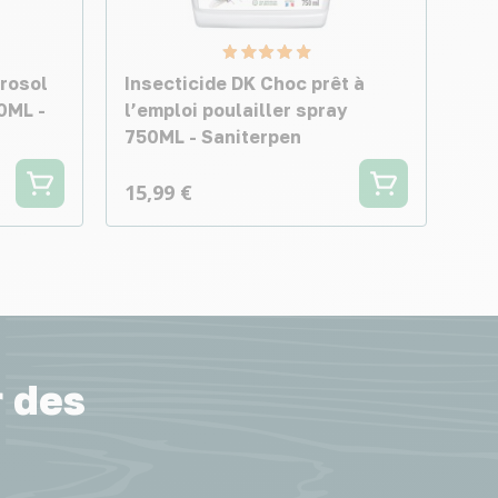
érosol
Insecticide DK Choc prêt à
0ML -
l’emploi poulailler spray
750ML - Saniterpen
15,99 €
r des