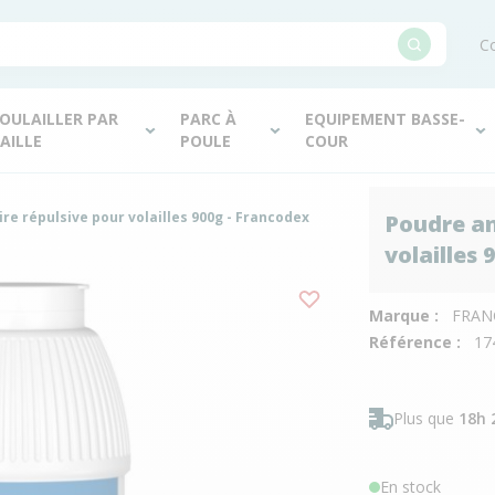
Co
OULAILLER PAR
PARC À
EQUIPEMENT BASSE-
AILLE
POULE
COUR
re répulsive pour volailles 900g - Francodex
Poudre an
volailles
Marque :
FRAN
Référence :
17
Plus que
18h 
En stock