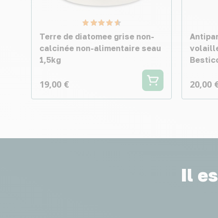
Terre de diatomee grise non-
Antipa
calcinée non-alimentaire seau
volaill
1,5kg
Bestic
19,00 €
20,00 
Il e