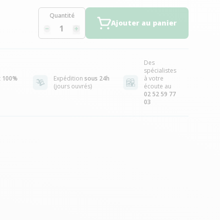
Quantité
Ajouter au panier
Des
spécialistes
t
100%
Expédition
sous 24h
à votre
(jours ouvrés)
écoute au
02 52 59 77
03