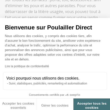
d’éliminer les poux et autres parasites. Pour vous
débarrasser de la litière usagée, vous pouvez tout à
fait vous en servir comme fumier pour votre jardin :
un avantage non négligeable, donc !
Bienvenue sur Poulailler Direct
La litière pour poussins, des besoins spécifiques
Plateforme de Gestion du Consenteme
Pour les poussins, choisir une bonne litière est aussi
Nous utilisons des cookies, y compris des cookies tiers, afin
important. Et attention, ce n’est pas la même que pour
d’assurer le bon fonctionnement du site, améliorer votre expérience
d’achat, analyser le trafic, optimiser la performance du site et
les poulaillers ! En effet, ils sont beaucoup plus
personnaliser des annonces publicitaires, ainsi que pour vous
fragiles que les poules : il leur faudra donc une litière
proposer des offres adaptées selon vos centres d’intérêt, sur notre
la moins poussiéreuse possible pour éviter qu’ils aient
site et en dehors.
des problèmes respiratoires. Vous pouvez utiliser des
Axeptio consent
Lire la politique de confidentialité
copeaux de bois, mais sachez que les poussins aiment
gratter et saliront donc très vite leur espace !
Voici pourquoi nous utilisons des cookies.
Choisissez donc plutôt des journaux que vous pouvez
Suivi, statistiques, publicités, remarketing et automatisation
étaler directement : ils absorberont efficacement les
déjections ainsi que les odeurs. Pensez également à
Consentements certifiés par
remplacer la litière régulièrement !
Accepter les cookies
Accepter tous les
Gérer les cookies
RETROUVEZ TOUTE LA LITIÈRE POUR POULAILLER À PRIX
essentiels
cookies