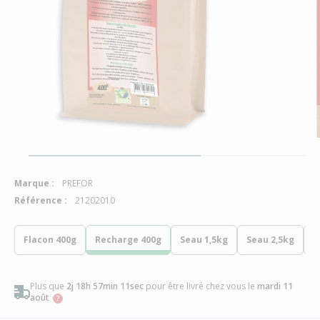
Marque :
PREFOR
Référence :
21202010
Flacon 400g
Recharge 400g
Seau 1,5kg
Seau 2,5kg
R
Plus que
2j 18h 57min 10sec
pour être livré chez vous
le
mardi 11
août