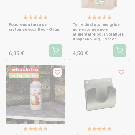
Poudreuse terre de
Terre de diatomée grise
diatomée volailles - Gaun
non-calcinée non-
alimentaire pour volailles
Doypack 250g - Prefor
6,35 €
4,50 €
↓ Prix en baisse
★ Top Vente