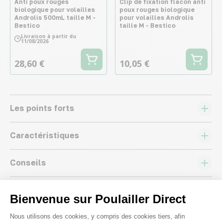
Anti poux rouges
Clip de fixation flacon anti
biologique pour volailles
poux rouges biologique
Androlis 500mL taille M -
pour volailles Androlis
Bestico
taille M - Bestico
Livraison à partir du
11/08/2026
28,60 €
10,05 €
Les points forts
Caractéristiques
Conseils
Avis
3,50
(4 avis)
Bienvenue sur Poulailler Direct
Plateforme de Gestion du Consenteme
Nous utilisons des cookies, y compris des cookies tiers, afin