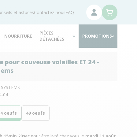
nseils et astuces
Contactez-nous
FAQ
PIÈCES
NOURRITURE
PROMOTIONS
DÉTACHÉES
e pour couveuse volailles ET 24 -
tems
R SYSTEMS
4-04
24 oeufs
49 oeufs
0h 15min 19sec
pour être livré chez vous
le
mardi 11 août