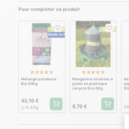
Pour compléter ce produit
★ Top Vente
★ Top Vente
Made in France
Mélange pondeuse
Mangeoire volailles à
Ab
Bio 20Kg
pieds en plastique
pi
recyclé Eco 2Kg
St
43,10 €
8,70 €
Dè
2,16 €/kg