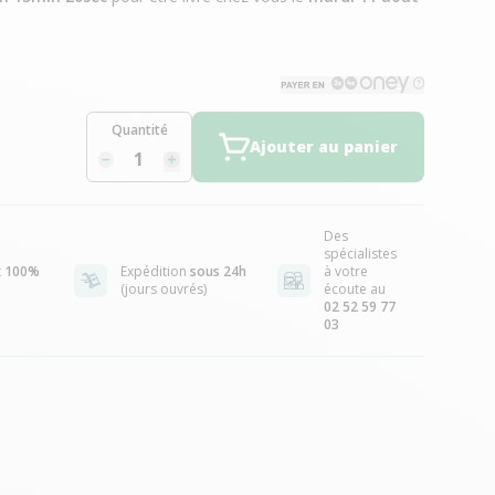
Quantité
Ajouter au panier
Des
spécialistes
t
100%
Expédition
sous 24h
à votre
(jours ouvrés)
écoute au
02 52 59 77
03