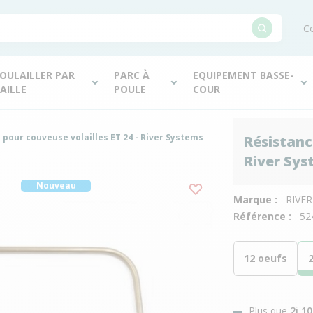
Co
OULAILLER PAR
PARC À
EQUIPEMENT BASSE-
AILLE
POULE
COUR
 pour couveuse volailles ET 24 - River Systems
Résistanc
River Sys
Nouveau
Marque :
RIVE
Référence :
52
12 oeufs
Plus que
2j 1