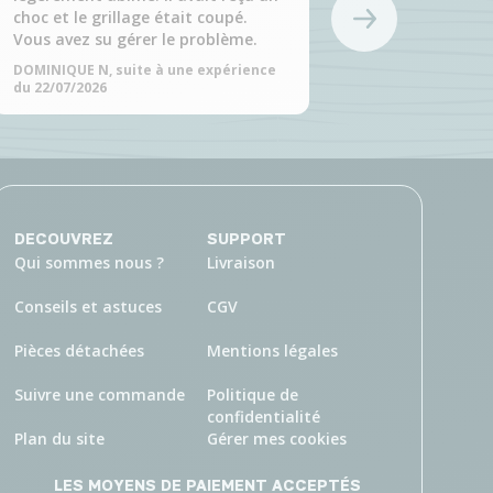
Nadine A, suite à u
choc et le grillage était coupé.
22/07/2026
Vous avez su gérer le problème.
DOMINIQUE N, suite à une expérience
du 22/07/2026
DECOUVREZ
SUPPORT
Qui sommes nous ?
Livraison
Conseils et astuces
CGV
Pièces détachées
Mentions légales
Suivre une commande
Politique de
confidentialité
Plan du site
Gérer mes cookies
LES MOYENS DE PAIEMENT ACCEPTÉS