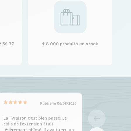
2 59 77
+ 8 000 produits en stock
Publié le 06/08/2026
La livraison c'est bien passé. Le
Produit correspo
colis de l’extension était
attentes.
légèrement abîmé. Il avait reçu un