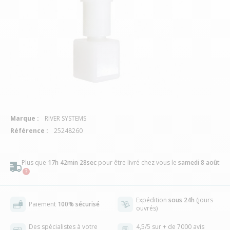
Marque :
RIVER SYSTEMS
Référence :
25248260
Plus que
17h 42min 28sec
pour être livré chez vous
le
samedi 8 août
Expédition
sous 24h
(jours
Paiement
100% sécurisé
ouvrés)
Des spécialistes à votre
4,5/5 sur + de 7000 avis