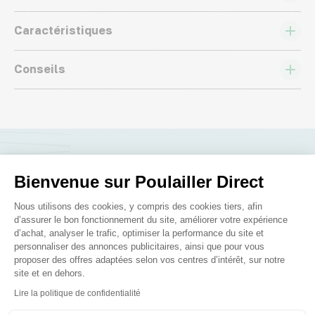
Caractéristiques
Conseils
Nous répondons à toutes vos
Bienvenue sur Poulailler Direct
questions ;)
Plateforme de Gestion du Consenteme
Nous utilisons des cookies, y compris des cookies tiers, afin
d’assurer le bon fonctionnement du site, améliorer votre expérience
d’achat, analyser le trafic, optimiser la performance du site et
Posez-nous vos questions
personnaliser des annonces publicitaires, ainsi que pour vous
proposer des offres adaptées selon vos centres d’intérêt, sur notre
site et en dehors.
Axeptio consent
Lire la politique de confidentialité