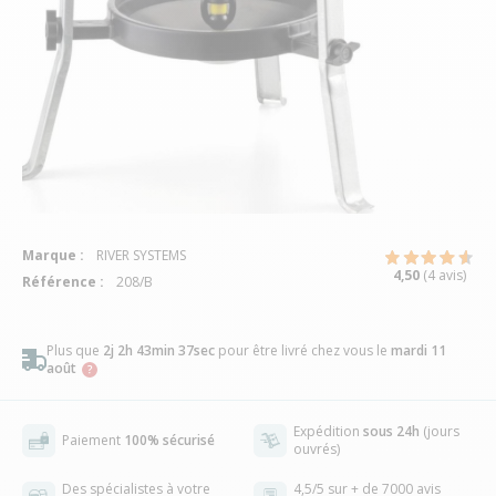
Marque :
RIVER SYSTEMS
4,50
(4 avis)
Référence :
208/B
Plus que
2j 2h 43min 37sec
pour être livré chez vous
le
mardi 11
août
Expédition
sous 24h
(jours
Paiement
100% sécurisé
ouvrés)
Des spécialistes à votre
4,5/5 sur + de 7000 avis