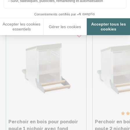
Ces produits peuvent vous
Suivi, statistiques, publicités, remarketing et automatisation
intéresser
Consentements certifiés par
Accepter les cookies
Accepter tous les
Gérer les cookies
essentiels
cookies
Perchoir en bois pour pondoir
Perchoir en bo
poule 1 nichoir avec fond
poule 2 nichoi