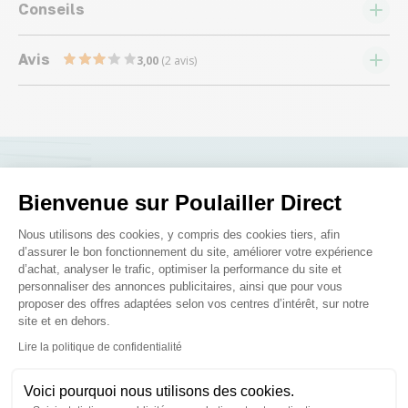
Conseils
Avis
3,00
(2 avis)
Nous répondons à toutes vos
Bienvenue sur Poulailler Direct
questions ;)
Plateforme de Gestion du Consenteme
Nous utilisons des cookies, y compris des cookies tiers, afin
d’assurer le bon fonctionnement du site, améliorer votre expérience
d’achat, analyser le trafic, optimiser la performance du site et
Posez-nous vos questions
personnaliser des annonces publicitaires, ainsi que pour vous
proposer des offres adaptées selon vos centres d’intérêt, sur notre
site et en dehors.
Axeptio consent
Lire la politique de confidentialité
Voici pourquoi nous utilisons des cookies.