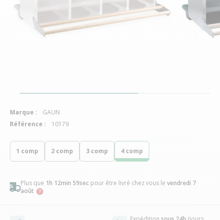
Marque :
GAUN
Référence :
10179
1 comp
2 comp
3 comp
4 comp
Plus que
1h 12min 58sec
pour être livré chez vous
le
vendredi 7
août
Expédition
sous 24h
(jours