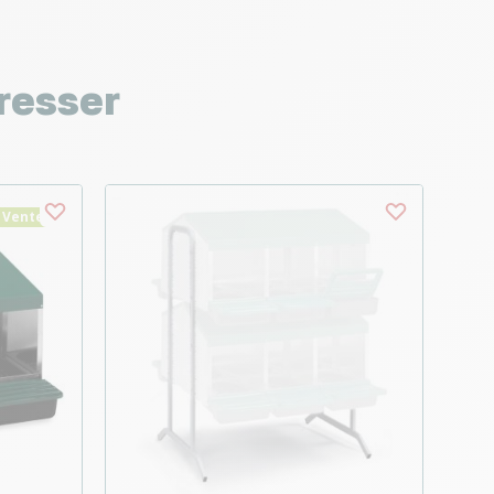
resser
 Vente