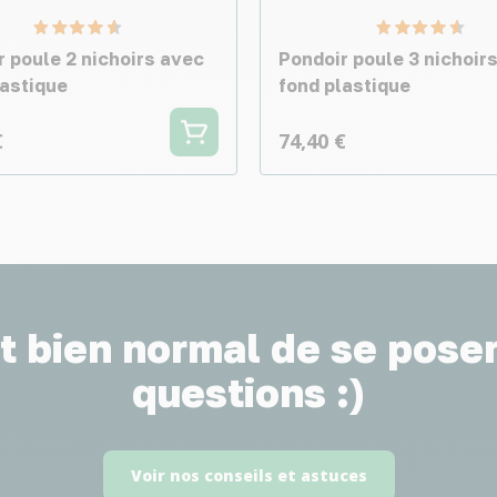
r poule 2 nichoirs avec
Pondoir poule 3 nichoir
lastique
fond plastique
€
74,40 €
st bien normal de se pose
questions :)
Voir nos conseils et astuces