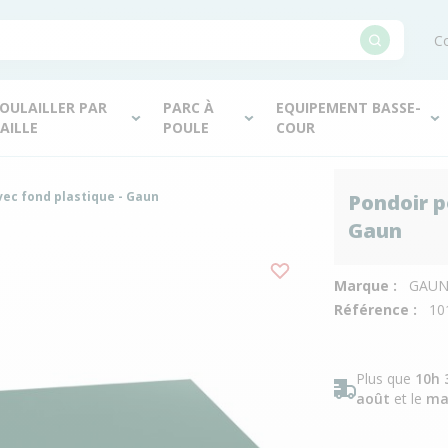
Co
OULAILLER PAR
PARC À
EQUIPEMENT BASSE-
AILLE
POULE
COUR
vec fond plastique - Gaun
Pondoir p
Gaun
Marque :
GAU
Référence :
10
Plus que
10h 
août
et le
ma