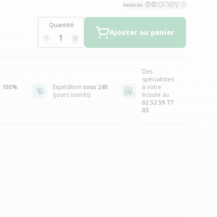
Quantité
Ajouter au panier
Des
spécialistes
t
100%
Expédition
sous 24h
à votre
(jours ouvrés)
écoute au
02 52 59 77
03