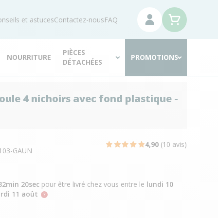
nseils et astuces
Contactez-nous
FAQ
PIÈCES
NOURRITURE
PROMOTIONS
DÉTACHÉES
oule 4 nichoirs avec fond plastique -
N
4,90
(10 avis)
103-GAUN
32min 19sec
pour être livré chez vous
entre le
lundi 10
rdi 11 août