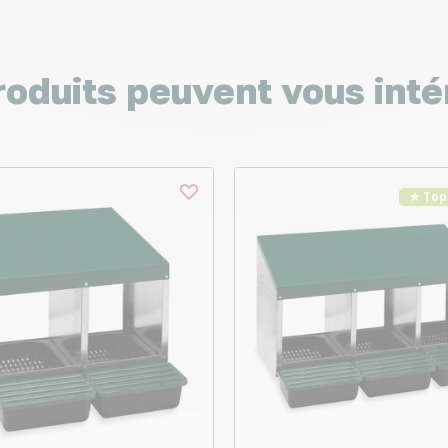
roduits peuvent vous inté
★ Top