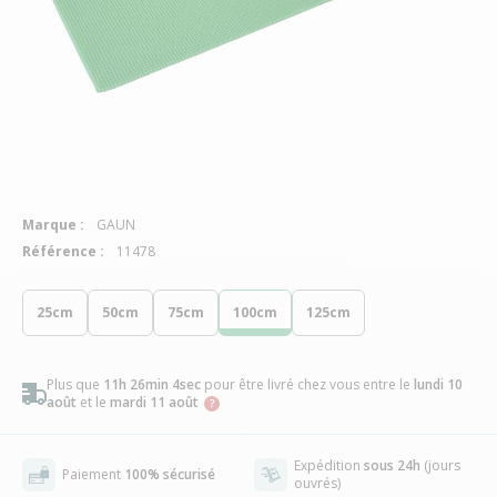
Marque :
GAUN
Référence :
11478
25cm
50cm
75cm
100cm
125cm
Plus que
11h 26min 3sec
pour être livré chez vous
entre le
lundi 10
août
et le
mardi 11 août
Expédition
sous 24h
(jours
Paiement
100% sécurisé
ouvrés)