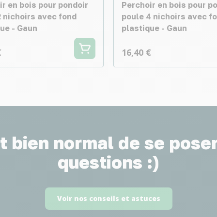
r en bois pour pondoir
Perchoir en bois pour p
2 nichoirs avec fond
poule 4 nichoirs avec f
que - Gaun
plastique - Gaun
€
16,40 €
st bien normal de se pose
questions :)
Voir nos conseils et astuces