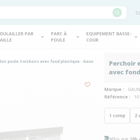
Co
OULAILLER PAR
PARC À
EQUIPEMENT BASSE-
AILLE
POULE
COUR
oir poule 3 nichoirs avec fond plastique - Gaun
Perchoir 
avec fond
Marque :
GAU
Référence :
10
1 comp
2 
Plus que
16h 