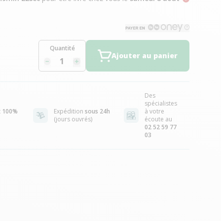
Quantité
Ajouter au panier
Des
spécialistes
t
100%
Expédition
sous 24h
à votre
(jours ouvrés)
écoute au
02 52 59 77
03