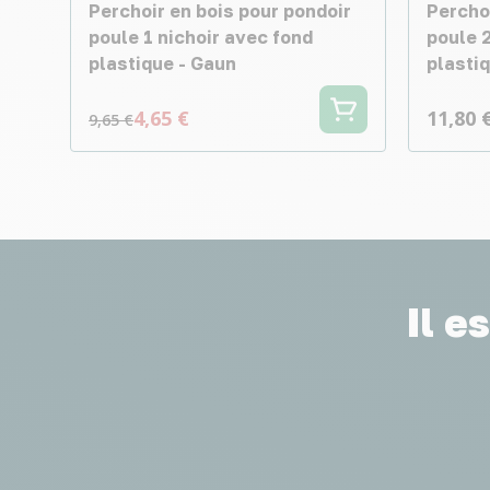
Perchoir en bois pour pondoir
Perchoi
poule 1 nichoir avec fond
poule 
plastique - Gaun
plasti
4,65 €
11,80 
9,65 €
Il e