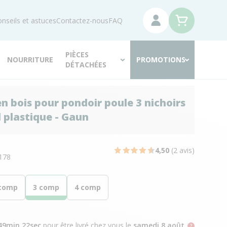
nseils et astuces
Contactez-nous
FAQ
PIÈCES
NOURRITURE
PROMOTIONS
DÉTACHÉES
en bois pour pondoir poule 3 nichoirs
 plastique - Gaun
N
4,50
(2 avis)
178
comp
3 comp
4 comp
49min 21sec
pour être livré chez vous
le
samedi 8 août