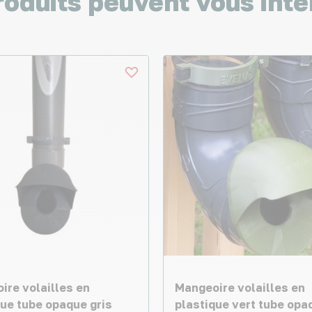
roduits peuvent vous inté
ire volailles en
Mangeoire volailles en
que tube opaque gris
plastique vert tube opa