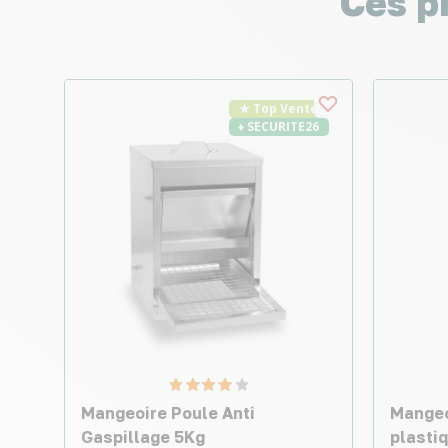
Ces p
★ Top Vente
♦ SECURITE26
Mangeoire Poule Anti
Mangeo
Gaspillage 5Kg
plasti