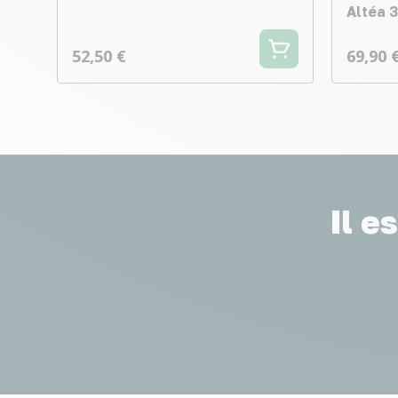
Altéa 
52,50 €
69,90 
Il e