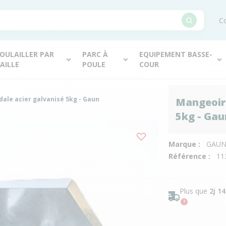
Co
OULAILLER PAR
PARC À
EQUIPEMENT BASSE-
AILLE
POULE
COUR
dale acier galvanisé 5kg - Gaun
Mangeoire
5kg - Gau
Marque :
GAU
Référence :
11
Plus que
2j 1