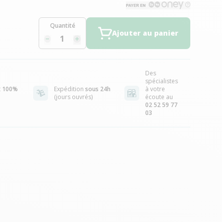
Quantité
Ajouter au panier
Des
spécialistes
t
100%
Expédition
sous 24h
à votre
(jours ouvrés)
écoute au
02 52 59 77
03