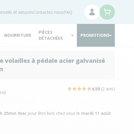
nseils et astuces
Contactez-nous
FAQ
PIÈCES
NOURRITURE
PROMOTIONS
DÉTACHÉES
 volailles à pédale acier galvanisé
n
N
4,50
(2 avis)
345
4h 35min 8sec
pour être livré chez vous
le
mardi 11 août