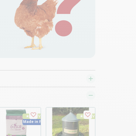
★ Top Vente
★ Top Vente
Made in France