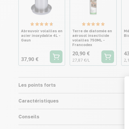
Abreuvoir volailles en
Terre de diatomée en
Mé
acier inoxydable 4L -
aérosol insecticide
Bi
Gaun
volailles 750ML -
Francodex
20,90 €
43
37,90 €
27,87 €/L
2,
Les points forts
Caractéristiques
Conseils