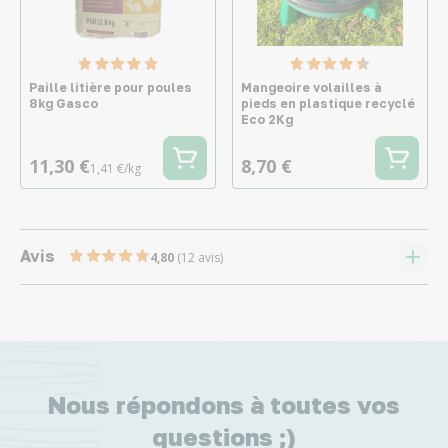
Paille litière pour poules
Mangeoire volailles à
8kg Gasco
pieds en plastique recyclé
Eco 2Kg
11,30 €
8,70 €
1,41 €/kg
Avis
4,80
(12 avis)
Nous répondons à toutes vos
questions ;)