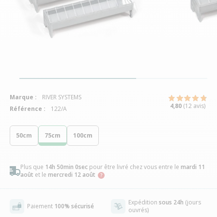
Marque :
RIVER SYSTEMS
4,80
(12 avis)
Référence :
122/A
50cm
75cm
100cm
Plus que
14h 49min 59sec
pour être livré chez vous
entre le
mardi
11 août
et le
mercredi 12 août
Expédition
sous 24h
(jours
Paiement
100% sécurisé
ouvrés)