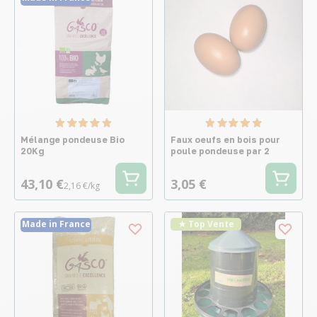
Mélange pondeuse Bio
Faux oeufs en bois pour
20Kg
poule pondeuse par 2
43,10 €
3,05 €
2,16 €/kg
Made in France
★ Top Vente