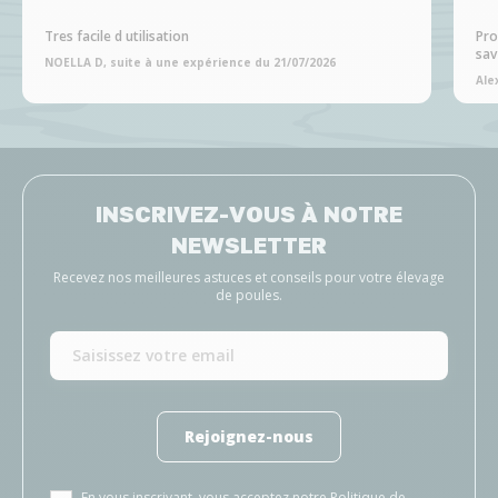
Tres facile d utilisation
Pro
sav
NOELLA D, suite à une expérience du 21/07/2026
Ale
INSCRIVEZ-VOUS À NOTRE
NEWSLETTER
Recevez nos meilleures astuces et conseils pour votre élevage
de poules.
Rejoignez-nous
En vous inscrivant, vous acceptez notre
Politique de