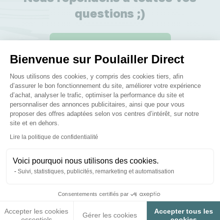
questions ;)
Posez-nous vos questions
Bienvenue sur Poulailler Direct
Plateforme de Gestion du Consenteme
Nous utilisons des cookies, y compris des cookies tiers, afin
d’assurer le bon fonctionnement du site, améliorer votre expérience
d’achat, analyser le trafic, optimiser la performance du site et
personnaliser des annonces publicitaires, ainsi que pour vous
Ces produits peuvent vous
proposer des offres adaptées selon vos centres d’intérêt, sur notre
site et en dehors.
intéresser
Axeptio consent
Lire la politique de confidentialité
Voici pourquoi nous utilisons des cookies.
Suivi, statistiques, publicités, remarketing et automatisation
Consentements certifiés par
Accepter les cookies
Accepter tous les
Gérer les cookies
essentiels
cookies