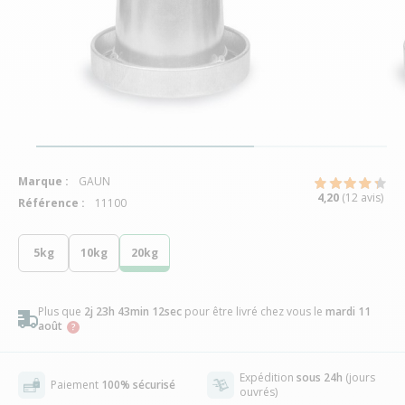
Marque :
GAUN
4,20
(12 avis)
Référence :
11100
5kg
10kg
20kg
Plus que
2j 23h 43min 12sec
pour être livré chez vous
le
mardi 11
août
Expédition
sous 24h
(jours
Paiement
100% sécurisé
ouvrés)