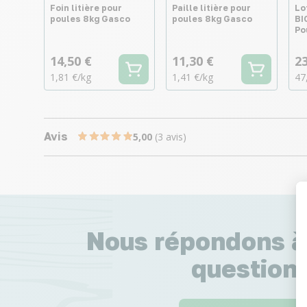
Foin litière pour
Paille litière pour
Lo
poules 8kg Gasco
poules 8kg Gasco
BI
Po
14,50 €
11,30 €
23
1,81 €/kg
1,41 €/kg
47
Avis
5,00
(3 avis)
Nous répondons à
questions