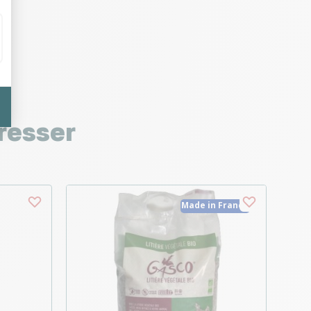
resser
Made in France