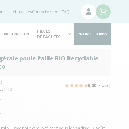
nseils et astuces
Contactez-nous
FAQ
PIÈCES
NOURRITURE
PROMOTIONS
DÉTACHÉES
égétale poule Paille BIO Recyclable
co
O
5,00
(3 avis)
001-10
6min 31sec
pour être livré chez vous
le
vendredi 7 août