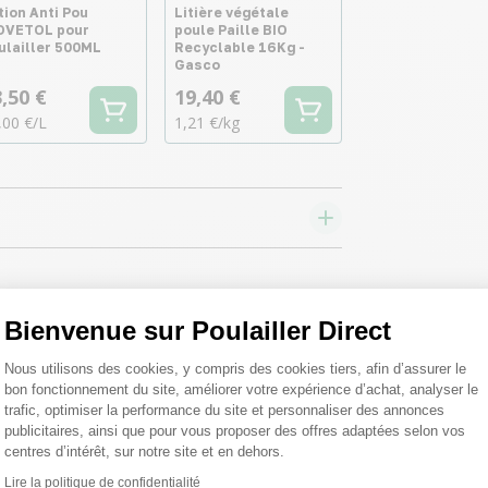
tion Anti Pou
Litière végétale
OVETOL pour
poule Paille BIO
ulailler 500ML
Recyclable 16Kg -
Gasco
,50 €
19,40 €
,00 €/L
1,21 €/kg
Bienvenue sur Poulailler Direct
Plateforme de Gestion du Consentemen
 toutes vos
Nous utilisons des cookies, y compris des cookies tiers, afin d’assurer le
bon fonctionnement du site, améliorer votre expérience d’achat, analyser le
trafic, optimiser la performance du site et personnaliser des annonces
 ;)
publicitaires, ainsi que pour vous proposer des offres adaptées selon vos
centres d’intérêt, sur notre site et en dehors.
Lire la politique de confidentialité
Axeptio consent