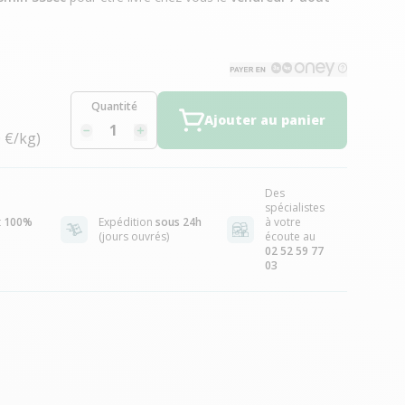
Quantité
Ajouter au panier
0 €/kg)
Des
spécialistes
t
100%
Expédition
sous 24h
à votre
(jours ouvrés)
écoute au
02 52 59 77
03