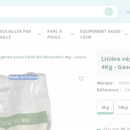
Co
OULAILLER PAR
PARC À
EQUIPEMENT BASSE-
AILLE
POULE
COUR
égétale poule Paille BIO Recyclable 4Kg - Gasco
Litière v
4Kg - Gas
Made in France
Marque :
GASC
Référence :
19
4kg
16kg
Plus que
9h 1