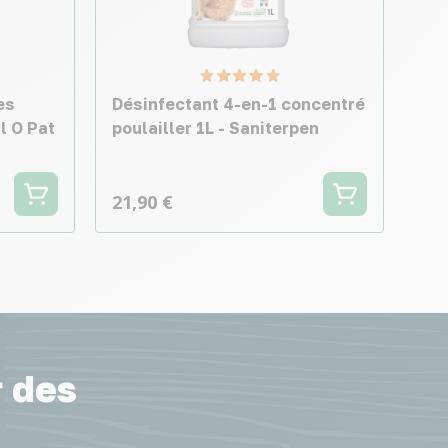
es
Désinfectant 4-en-1 concentré
l O Pat
poulailler 1L - Saniterpen
21,90 €
r des