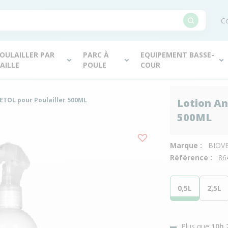
Co
OULAILLER PAR
PARC À
EQUIPEMENT BASSE-
AILLE
POULE
COUR
VETOL pour Poulailler 500ML
Lotion An
500ML
Marque :
BIOV
Référence :
86
0,5L
2,5L
Plus que
10h 