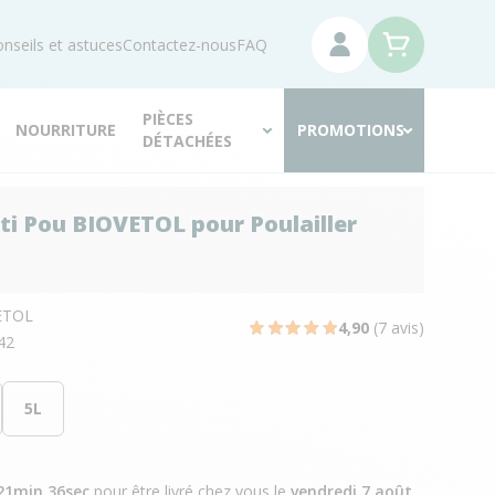
nseils et astuces
Contactez-nous
FAQ
PIÈCES
NOURRITURE
PROMOTIONS
DÉTACHÉES
ti Pou BIOVETOL pour Poulailler
ETOL
4,90
(7 avis)
42
5L
21min 35sec
pour être livré chez vous
le
vendredi 7 août