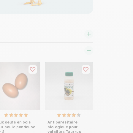
ux oeufs en bois
Antiparasitaire
ur poule pondeuse
biologique pour
r 2
volailles Taurrus