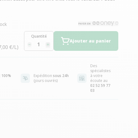
ock
Quantité
Ajouter au panier
7,00 €/L)
Des
spécialistes
t
100%
Expédition
sous 24h
à votre
(jours ouvrés)
écoute au
02 52 59 77
03