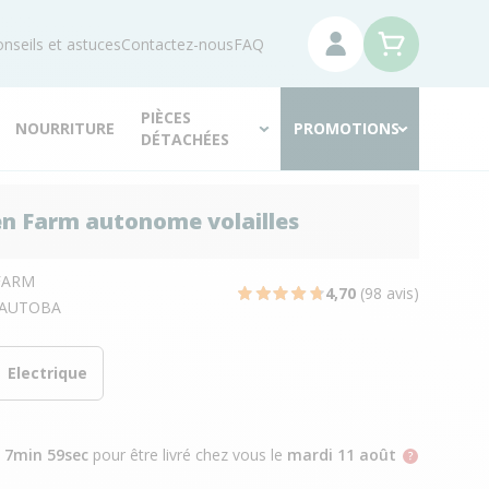
nseils et astuces
Contactez-nous
FAQ
PIÈCES
NOURRITURE
PROMOTIONS
DÉTACHÉES
en Farm autonome volailles
FARM
4,70
(98 avis)
AUTOBA
Electrique
h 7min 58sec
pour être livré chez vous
le
mardi 11 août