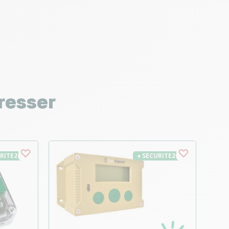
resser
URITE26
♦ SECURITE26