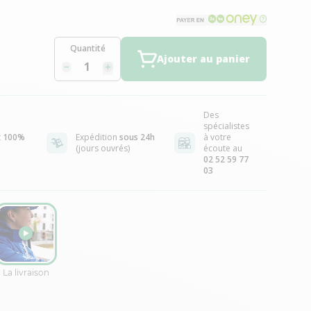
Quantité
Ajouter au panier
Des
spécialistes
t
100%
Expédition
sous 24h
à votre
(jours ouvrés)
écoute au
02 52 59 77
03