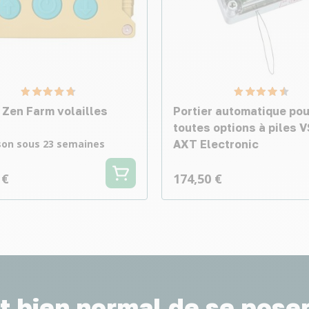
 Zen Farm volailles
Portier automatique pou
toutes options à piles V
ison sous 23 semaines
AXT Electronic
 €
174,50 €
st bien normal de se pose