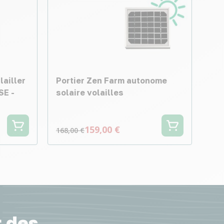
lailler
Portier Zen Farm autonome
SE -
solaire volailles
159,00 €
168,00 €
r des