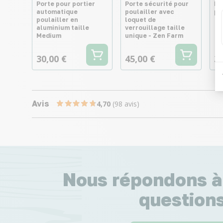
Porte pour portier
Porte sécurité pour
Pa
automatique
poulailler avec
po
poulailler en
loquet de
aluminium taille
verrouillage taille
Medium
unique - Zen Farm
30,00 €
45,00 €
39
Avis
4,70
(98 avis)
Nous répondons à
questions