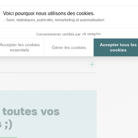
nneau solaire
Câble d’alimentation
rtier Zen Farm
secteur portier Zen
Farm
Voici pourquoi nous utilisons des cookies.
Suivi, statistiques, publicités, remarketing et automatisation
Consentements certifiés par
,00 €
9,90 €
Accepter les cookies
Accepter tous les
Gérer les cookies
essentiels
cookies
 toutes vos
 ;)