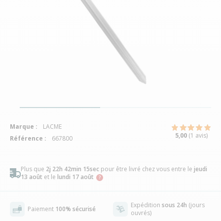
Marque :
LACME
5,00
(1 avis)
Référence :
667800
Plus que
2j 22h 42min 14sec
pour être livré chez vous
entre le
jeudi
13 août
et le
lundi 17 août
Expédition
sous 24h
(jours
Paiement
100% sécurisé
ouvrés)