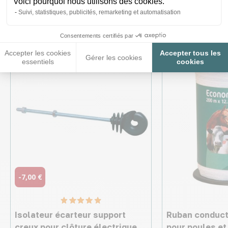
Ces produits peuvent vous
Voici pourquoi nous utilisons des cookies.
Suivi, statistiques, publicités, remarketing et automatisation
intéresser
Consentements certifiés par
Accepter les cookies
Accepter tous les
Gérer les cookies
♦ SECURITE26
♦ SECURITE26
essentiels
cookies
-7,00 €
Isolateur écarteur support
Ruban conduct
creux pour clôture électrique
pour poules et