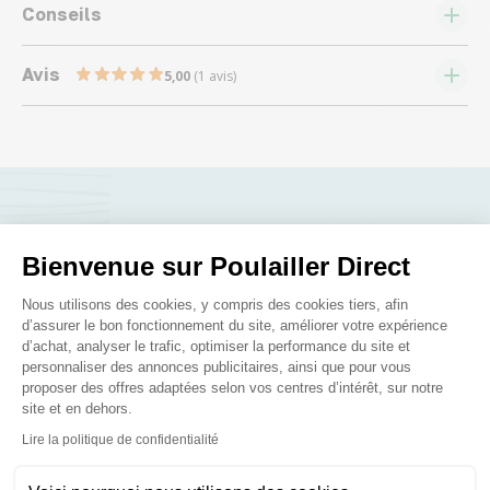
Conseils
Avis
5,00
(1 avis)
Nous répondons à toutes vos
Bienvenue sur Poulailler Direct
questions ;)
Plateforme de Gestion du Consenteme
Nous utilisons des cookies, y compris des cookies tiers, afin
d’assurer le bon fonctionnement du site, améliorer votre expérience
Posez-nous vos questions
d’achat, analyser le trafic, optimiser la performance du site et
personnaliser des annonces publicitaires, ainsi que pour vous
proposer des offres adaptées selon vos centres d’intérêt, sur notre
site et en dehors.
Axeptio consent
Lire la politique de confidentialité