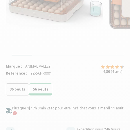
Marque :
ANIMAL VALLEY
4,30
(4 avis)
Référence :
YZ-56H-0001
36 oeufs
56 oeufs
Plus que
1j 17h 9min 1sec
pour être livré chez vous
le
mardi 11 août
Expédition
sous 24h
(jours