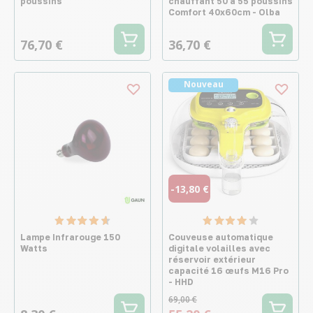
poussins
chauffant 50 à 55 poussins
Comfort 40x60cm - Olba
76,70 €
36,70 €
Nouveau
-13,80 €
Lampe Infrarouge 150
Couveuse automatique
Watts
digitale volailles avec
réservoir extérieur
capacité 16 œufs M16 Pro
- HHD
69,00 €