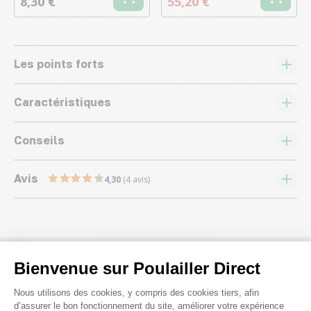
8,30 €
55,20 €
Les points forts
Caractéristiques
Conseils
Avis
4,30
(4 avis)
Bienvenue sur Poulailler Direct
Nous répondons à toutes vos
Plateforme de Gestion du Consenteme
Nous utilisons des cookies, y compris des cookies tiers, afin
questions ;)
d’assurer le bon fonctionnement du site, améliorer votre expérience