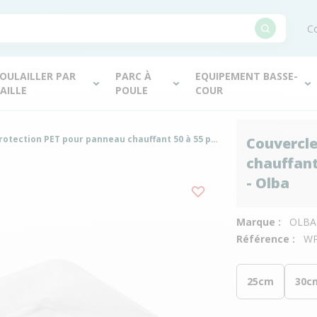
Co
OULAILLER PAR
PARC À
EQUIPEMENT BASSE-
AILLE
POULE
COUR
Couvercle de protection PET pour panneau chauffant 50 à 55 poussins Comfort 40x60cm - Olba
Couvercle
chauffant
- Olba
Marque :
OLBA
Référence :
WP
25cm
30c