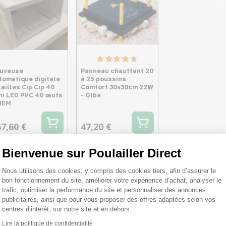
uveuse
Panneau chauffant 20
tomatique digitale
à 25 poussins
lailles Cip Cip 40
Comfort 30x30cm 22W
ni LED PVC 40 œufs
- Olba
FIEM
7,60 €
47,20 €
Bienvenue sur Poulailler Direct
Plateforme de Gestion du Consentemen
Nous utilisons des cookies, y compris des cookies tiers, afin d’assurer le
bon fonctionnement du site, améliorer votre expérience d’achat, analyser le
trafic, optimiser la performance du site et personnaliser des annonces
publicitaires, ainsi que pour vous proposer des offres adaptées selon vos
centres d’intérêt, sur notre site et en dehors.
Lire la politique de confidentialité
Axeptio consent