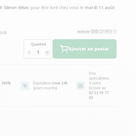
4h 58min 48sec
pour être livré chez vous
le
mardi 11 août
ock
Quantité
Ajouter au panier
Des
spécialistes
t
100%
Expédition
sous 24h
à votre
(jours ouvrés)
écoute au
02 52 59 77
03