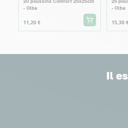
20 poussins Comfort 25x25cm
25 pou
- Olba
- Olba
11,20 €
15,30 
Il e