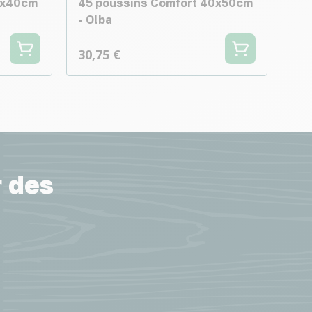
0x40cm
45 poussins Comfort 40x50cm
- Olba
30,75 €
r des