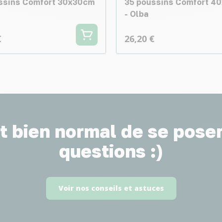
ssins Comfort 30x30cm
35 poussins Comfort 4
- Olba
€
26,20 €
st bien normal de se pose
questions :)
Voir nos conseils et astuces