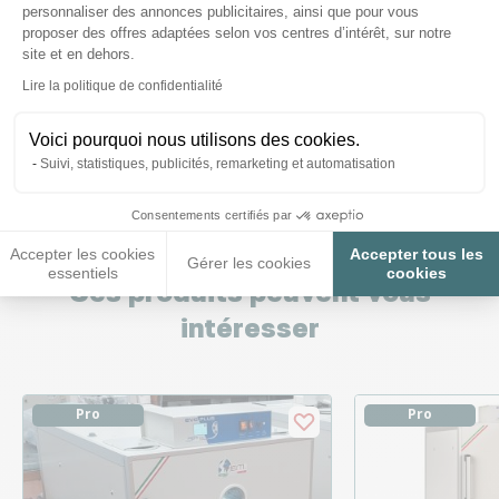
personnaliser des annonces publicitaires, ainsi que pour vous
Nous répondons à toutes vos
proposer des offres adaptées selon vos centres d’intérêt, sur notre
questions ;)
site et en dehors.
Axeptio consent
Lire la politique de confidentialité
Posez-nous vos questions
Voici pourquoi nous utilisons des cookies.
Suivi, statistiques, publicités, remarketing et automatisation
Consentements certifiés par
Accepter les cookies
Accepter tous les
Gérer les cookies
essentiels
cookies
Ces produits peuvent vous
intéresser
Pro
Pro