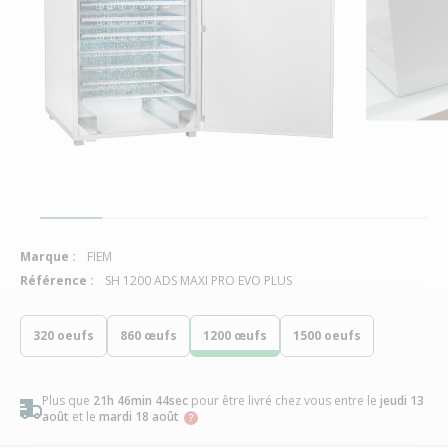
Marque :
FIEM
Référence :
SH 1200 ADS MAXI PRO EVO PLUS
320 oeufs
860 œufs
1200 œufs
1500 oeufs
Plus que
21h 46min 44sec
pour être livré chez vous
entre le
jeudi 13
août
et le
mardi 18 août