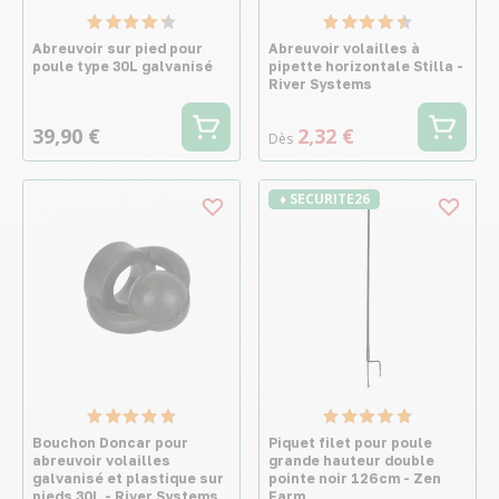
Abreuvoir sur pied pour
Abreuvoir volailles à
poule type 30L galvanisé
pipette horizontale Stilla -
River Systems
39,90 €
2,32 €
Dès
♦ SECURITE26
Bouchon Doncar pour
Piquet filet pour poule
abreuvoir volailles
grande hauteur double
galvanisé et plastique sur
pointe noir 126cm - Zen
pieds 30L - River Systems
Farm