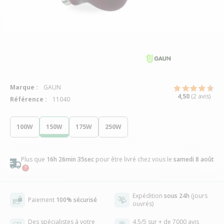
Marque :
GAUN
4,50
(2 avis)
Référence :
11040
100W
150W
175W
250W
Plus que
16h 26min 34sec
pour être livré chez vous
le
samedi 8 août
Expédition
sous 24h
(jours
Paiement
100% sécurisé
ouvrés)
Des spécialistes à votre
4,5/5 sur + de 7000 avis