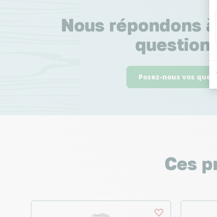
Nous répondons à
questions
Posez-nous vos ques
Ces p