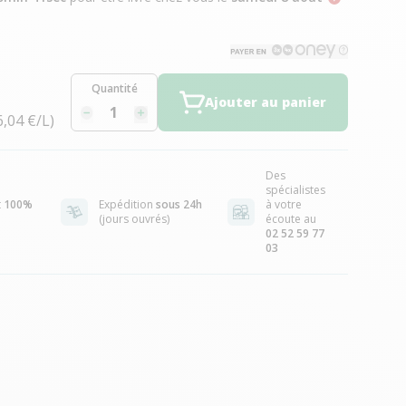
Quantité
Ajouter au panier
6,04 €/L)
Des
spécialistes
t
100%
Expédition
sous 24h
à votre
(jours ouvrés)
écoute au
02 52 59 77
03