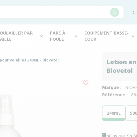
Co
OULAILLER PAR
PARC À
EQUIPEMENT BASSE-
AILLE
POULE
COUR
pour volailles 240ML - Biovetol
Lotion an
Biovetol
Marque :
BIOV
Référence :
86
240mL
50
Plus que
9h 5