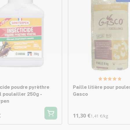
icide poudre pyrèthre
Paille litière pour poul
 poulailler 250g -
Gasco
rpen
€
11,30 €
1,41 €/kg