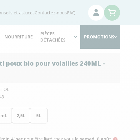
nseils et astuces
Contactez-nous
FAQ
PIÈCES
NOURRITURE
PROMOTIONS
DÉTACHÉES
ti poux bio pour volailles 240ML -
ETOL
43
0mL
2,5L
5L
0min 40sec
pour être livré chez vous
le
samedi 8 août