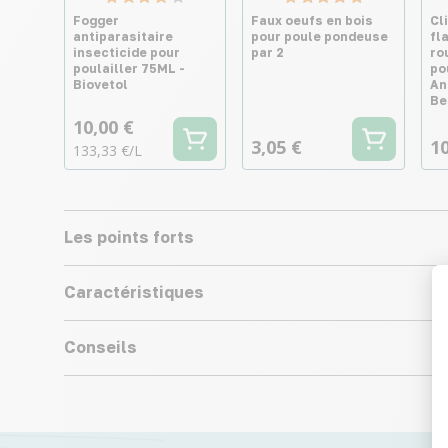
Fogger
Faux oeufs en bois
Cl
antiparasitaire
pour poule pondeuse
fl
insecticide pour
par 2
ro
poulailler 75ML -
po
Biovetol
An
Be
10,00 €
3,05 €
10
133,33 €/L
Les points forts
Caractéristiques
Conseils