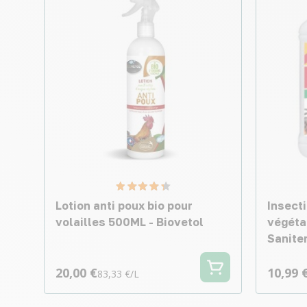
Lotion anti poux bio pour
Insect
volailles 500ML - Biovetol
végétal
Sanite
20,00 €
10,99 
83,33 €/L