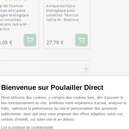
ip de fixation
Antiparasitaire
acon anti poux
biologique pour
uges biologique
volailles Taurrus
ur volailles
taille M - Bestico
drolis taille M -
stico
,05 €
27,70 €
Bienvenue sur Poulailler Direct
Plateforme de Gestion du Consentemen
Nous utilisons des cookies, y compris des cookies tiers, afin d’assurer le
bon fonctionnement du site, améliorer votre expérience d’achat, analyser le
trafic, optimiser la performance du site et personnaliser des annonces
publicitaires, ainsi que pour vous proposer des offres adaptées selon vos
centres d’intérêt, sur notre site et en dehors.
Lire la politique de confidentialité
Axeptio consent