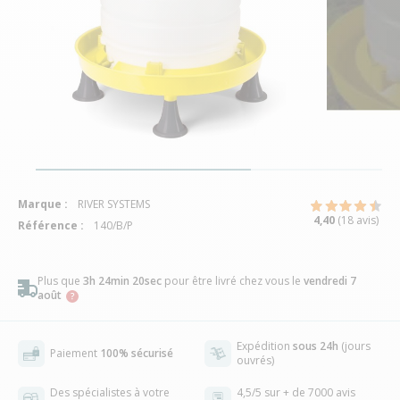
Marque :
RIVER SYSTEMS
4,40
(18 avis)
Référence :
140/B/P
Plus que
3h 24min 20sec
pour être livré chez vous
le
vendredi 7
août
Expédition
sous 24h
(jours
Paiement
100% sécurisé
ouvrés)
Des spécialistes à votre
4,5/5 sur + de 7000 avis