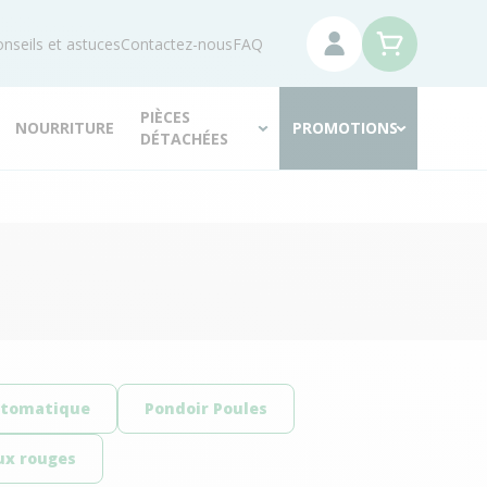
nseils et astuces
Contactez-nous
FAQ
PIÈCES
NOURRITURE
PROMOTIONS
DÉTACHÉES
utomatique
Pondoir Poules
ux rouges