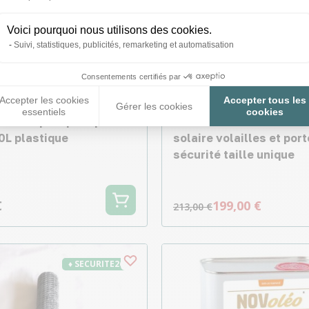
Voici pourquoi nous utilisons des cookies.
Suivi, statistiques, publicités, remarketing et automatisation
Consentements certifiés par
Accepter les cookies
Accepter tous les
Gérer les cookies
essentiels
cookies
oir sur pied pour poule
Portier Zen Farm auton
0L plastique
solaire volailles et port
sécurité taille unique
€
199,00 €
213,00 €
♦ SECURITE26