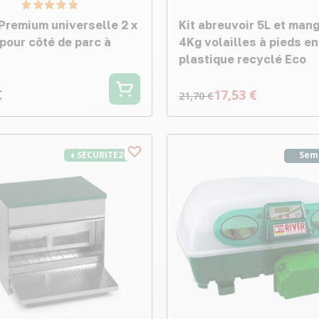
Premium universelle 2 x
Kit abreuvoir 5L et man
pour côté de parc à
4Kg volailles à pieds en
plastique recyclé Eco
€
17,53 €
21,70 €
♦ SECURITE26
Sem