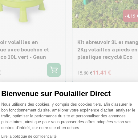
-4,19 
ir volailles en
Kit abreuvoir 3L et man
que avec bouchon et
2Kg volailles à pieds en
co 10L vert - Gaun
plastique recyclé Eco
€
11,41 €
15,60 €
Bienvenue sur Poulailler Direct
♦ SEC
Plateforme de Gestion du Consentemen
Nous utilisons des cookies, y compris des cookies tiers, afin d’assurer le
bon fonctionnement du site, améliorer votre expérience d’achat, analyser le
trafic, optimiser la performance du site et personnaliser des annonces
publicitaires, ainsi que pour vous proposer des offres adaptées selon vos
centres d’intérêt, sur notre site et en dehors.
Lire la politique de confidentialité
Axeptio consent