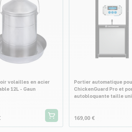
ir volailles en acier
Portier automatique pou
able 12L - Gaun
ChickenGuard Pro et po
autobloquante taille un
€
169,00 €