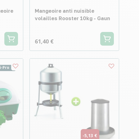
geoire
Mangeoire anti nuisible
volailles Rooster 10kg - Gaun
61,40 €
i-Pro
-5,13 €