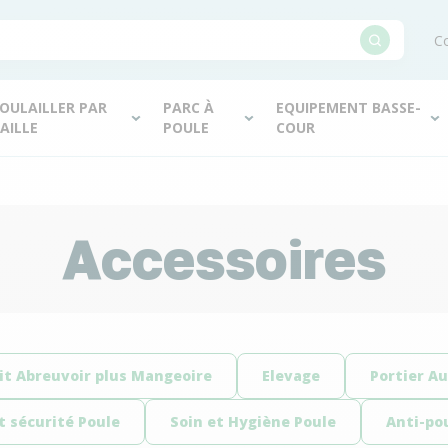
Co
OULAILLER PAR
PARC À
EQUIPEMENT BASSE-
AILLE
POULE
COUR
Accessoires
it Abreuvoir plus Mangeoire
Elevage
Portier A
t sécurité Poule
Soin et Hygiène Poule
Anti-po