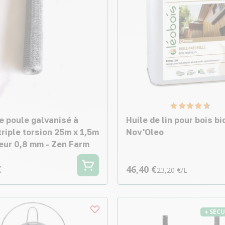
e poule galvanisé à
Huile de lin pour bois bi
riple torsion 25m x 1,5m
Nov'Oleo
eur 0,8 mm - Zen Farm
€
46,40 €
23,20 €/L
♦ SEC