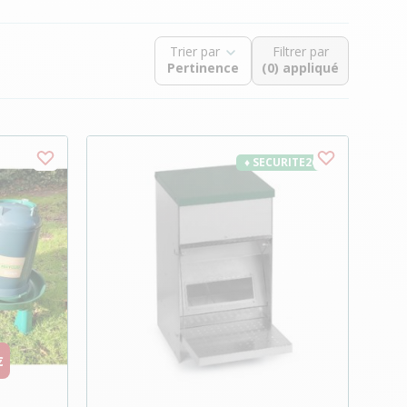
Trier par
Filtrer par
(0) appliqué
♦ SECURITE26
€