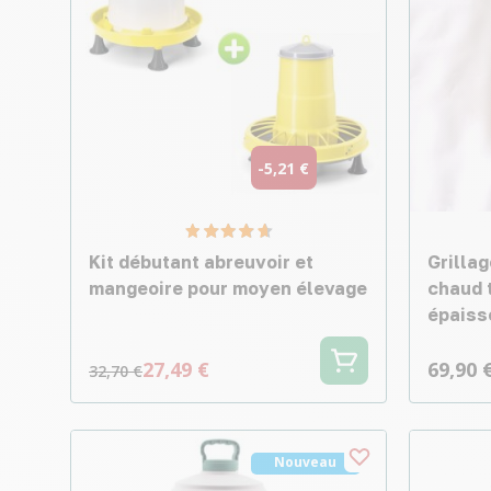
-5,21 €
Kit débutant abreuvoir et
Grillag
mangeoire pour moyen élevage
chaud t
épaiss
27,49 €
69,90 
32,70 €
Nouveau