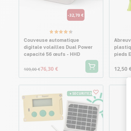
-32,70 €
Couveuse automatique
Abreuvo
digitale volailles Dual Power
plasti
capacité 56 œufs - HHD
pieds E
76,30 €
12,50 
109,00 €
♦ SECURITE26