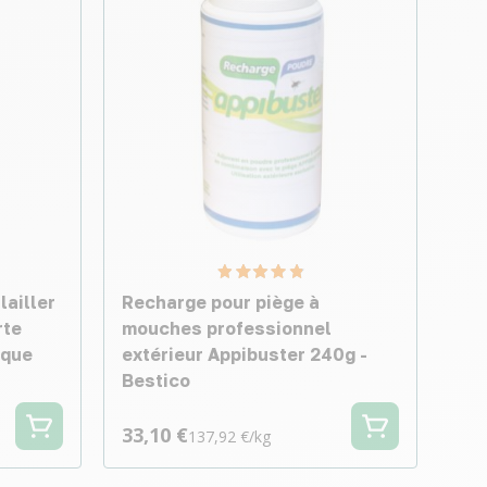
lailler
Recharge pour piège à
rte
mouches professionnel
ique
extérieur Appibuster 240g -
Bestico
33,10 €
137,92 €/kg