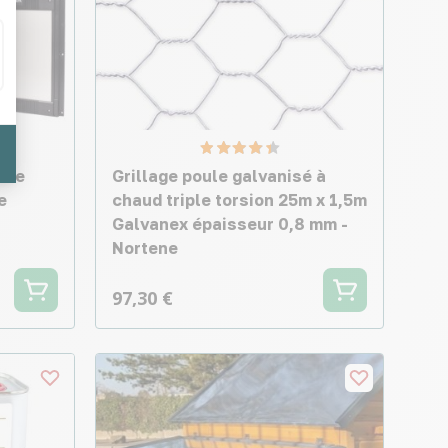
ome
Grillage poule galvanisé à
e
chaud triple torsion 25m x 1,5m
Galvanex épaisseur 0,8 mm -
Nortene
97,30 €