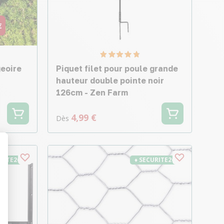
€
geoire
Piquet filet pour poule grande
hauteur double pointe noir
126cm - Zen Farm
4,99 €
Dès
URITE26
♦ SECURITE26
t : Personnalisez vos Options