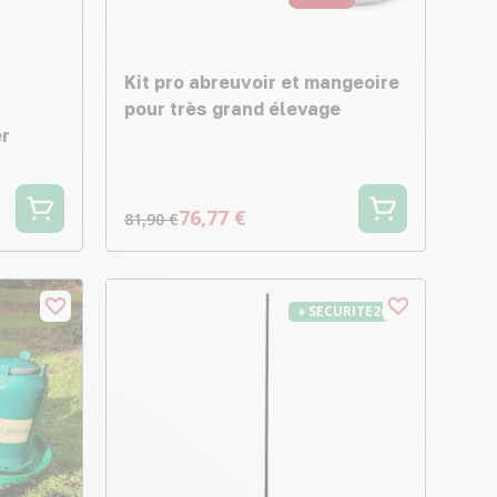
Kit pro abreuvoir et mangeoire
pour très grand élevage
er
76,77 €
81,90 €
♦ SECURITE26