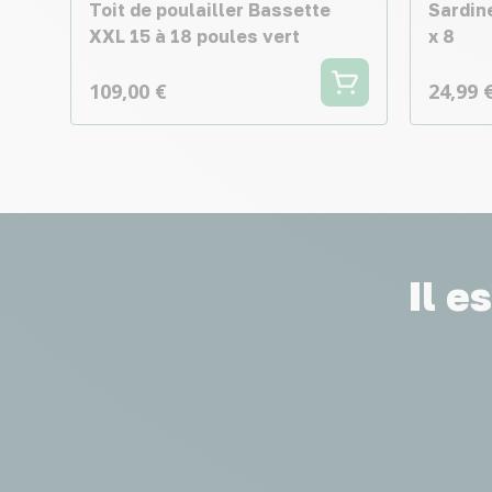
Toit de poulailler Bassette
Sardin
XXL 15 à 18 poules vert
x 8
109,00 €
24,99 
Il e