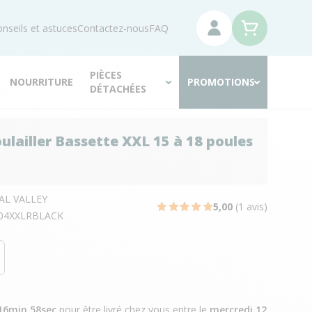
nseils et astuces
Contactez-nous
FAQ
PIÈCES
NOURRITURE
PROMOTIONS
DÉTACHÉES
oulailler Bassette XXL 15 à 18 poules
AL VALLEY
5,00
(1 avis)
04XXLRBLACK
16min 57sec
pour être livré chez vous
entre le
mercredi 12