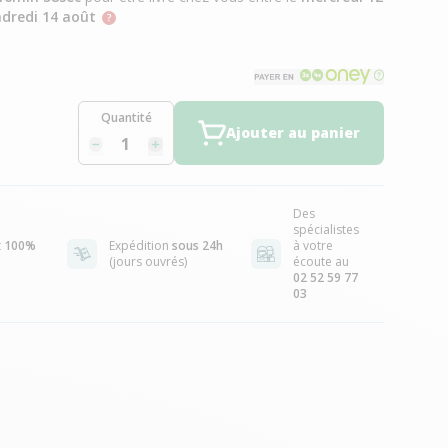
dredi 14 août
Quantité
Ajouter au panier
Des
spécialistes
t
100%
Expédition
sous 24h
à votre
(jours ouvrés)
écoute au
02 52 59 77
03