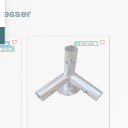
resser
veau
♦ SECURITE26
URITE26