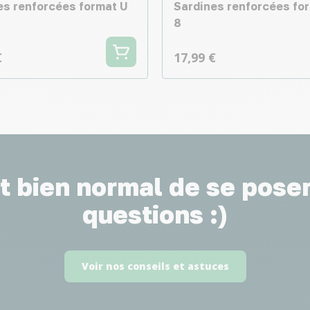
es renforcées format U
Sardines renforcées for
8
€
17,99 €
st bien normal de se pose
questions :)
Voir nos conseils et astuces