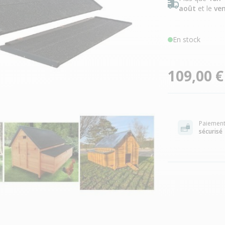
août
et le
ven
En stock
109,00 €
Paiemen
sécurisé