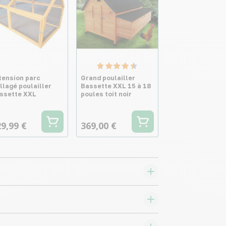
tension parc
Grand poulailler
illagé poulailler
Bassette XXL 15 à 18
ssette XXL
poules toit noir
9,99 €
369,00 €