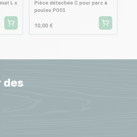
mat L x
Pièce détachée C pour parc à
poules P001
10,00 €
r des