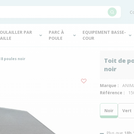
Co
OULAILLER PAR
PARC À
EQUIPEMENT BASSE-
AILLE
POULE
COUR
18 poules noir
Toit de p
noir
Marque :
ANIM
Référence :
15
Noir
Vert
Plus que
18h 