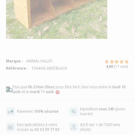
Marque :
ANIMAL VALLEY
4,80
(17 avis)
Référence :
1504XXL-NESTBLACK
Plus que
0h 37min 38sec
pour être livré chez vous
entre le
lundi 10
août
et le
mardi 11 août
Expédition
sous 24h
(jours
Paiement
100% sécurisé
ouvrés)
Des spécialistes à votre
4,5/5 sur + de 7000 avis
écoute au
02 52 59 77 03
clients