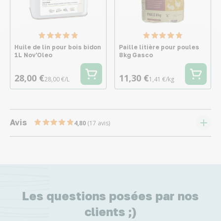
Huile de lin pour bois bidon
Paille litière pour poules
1L Nov'Oleo
8kg Gasco
28,00 €
11,30 €
28,00 €/L
1,41 €/kg
Avis
4,80
(17 avis)
Les questions posées par nos
clients ;)