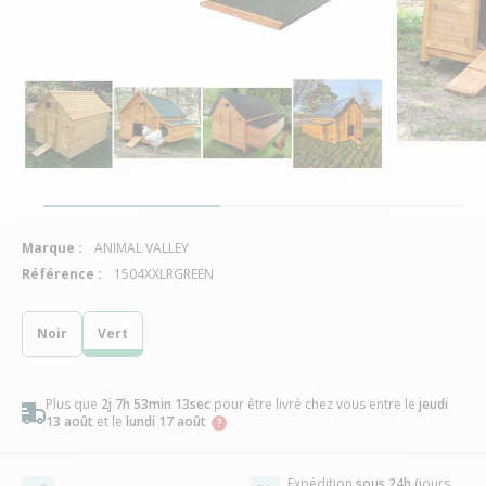
Marque :
ANIMAL VALLEY
Référence :
1504XXLRGREEN
Noir
Vert
Plus que
2j 7h 53min 12sec
pour être livré chez vous
entre le
jeudi
13 août
et le
lundi 17 août
Expédition
sous 24h
(jours