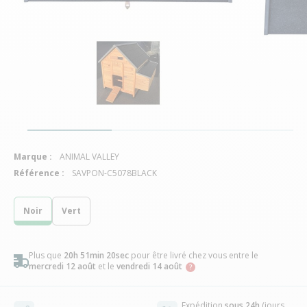
Marque :
ANIMAL VALLEY
Référence :
SAVPON-C5078BLACK
Noir
Vert
Plus que
20h 51min 19sec
pour être livré chez vous
entre le
mercredi 12 août
et le
vendredi 14 août
Expédition
sous 24h
(jours