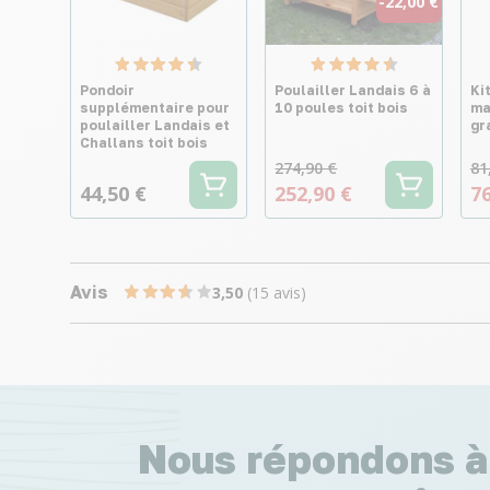
-22,00 €
Pondoir
Poulailler Landais 6 à
Ki
supplémentaire pour
10 poules toit bois
ma
poulailler Landais et
gr
Challans toit bois
274,90 €
81
44,50 €
252,90 €
76
Avis
3,50
(15 avis)
Nous répondons à