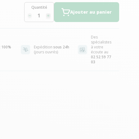
Quantité
Ajouter au panier
Des
spécialistes
t
100%
Expédition
sous 24h
à votre
(jours ouvrés)
écoute au
02 52 59 77
03