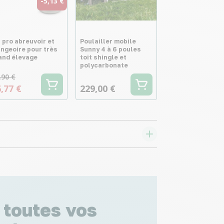
-5,13 €
t pro abreuvoir et
Poulailler mobile
ngeoire pour très
Sunny 4 à 6 poules
and élevage
toit shingle et
polycarbonate
,90 €
,77 €
229,00 €
 toutes vos