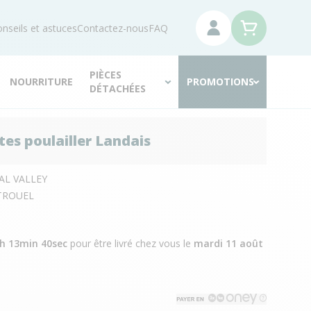
nseils et astuces
Contactez-nous
FAQ
PIÈCES
NOURRITURE
PROMOTIONS
DÉTACHÉES
tes poulailler Landais
AL VALLEY
TROUEL
5h 13min 39sec
pour être livré chez vous
le
mardi 11 août