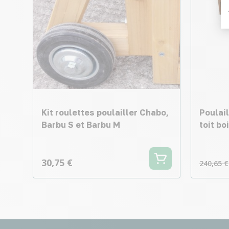
Kit roulettes poulailler Chabo,
Poulail
Barbu S et Barbu M
toit bo
30,75 €
240,65 €