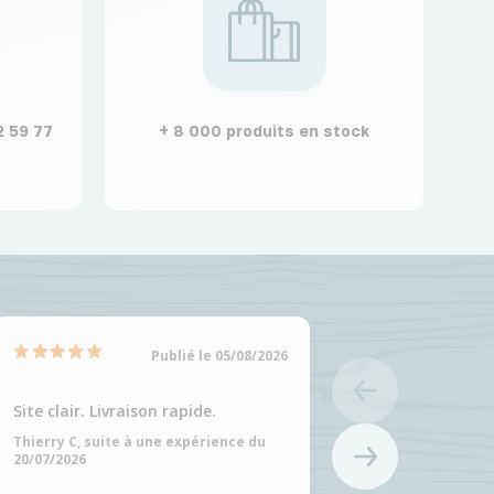
2 59 77
+ 8 000 produits en stock
Publié le 05/08/2026
Site clair. Livraison rapide.
Site clair et choix
produits
Thierry C, suite à une expérience du
20/07/2026
Martine C, suite à 
20/07/2026