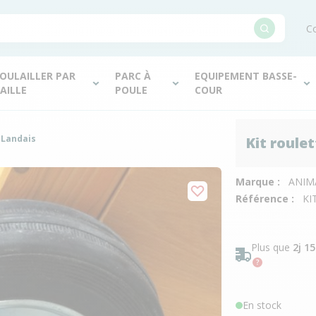
Co
OULAILLER PAR
PARC À
EQUIPEMENT BASSE-
AILLE
POULE
COUR
r Landais
Kit roulet
Marque :
ANIM
Référence :
KI
Plus que
2j 1
En stock