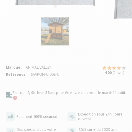
Marque :
ANIMAL VALLEY
4,00
(1 avis)
Référence :
SAVPON-C-008-C
Plus que
2j 0h 1min 38sec
pour être livré chez vous
le
mardi 11 août
Expédition
sous 24h
(jours
Paiement
100% sécurisé
ouvrés)
Des spécialistes à votre
4,5/5 sur + de 7000 avis