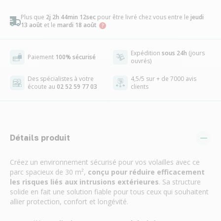
Plus que
2j 2h 44min 12sec
pour être livré chez vous
entre le
jeudi
13 août
et le
mardi 18 août
Expédition
sous 24h
(jours
Paiement
100% sécurisé
ouvrés)
Des spécialistes à votre
4,5/5 sur + de 7000 avis
écoute au
02 52 59 77 03
clients
Détails produit
Créez un environnement sécurisé pour vos volailles avec ce
parc spacieux de 30 m²,
conçu pour réduire efficacement
les risques liés aux intrusions extérieures
. Sa structure
solide en fait une solution fiable pour tous ceux qui souhaitent
allier protection, confort et longévité.