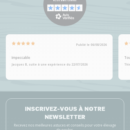
Publié le 06/08/2026
Impeccable
Tou
Jacques B, suite à une expérience du 22/07/2026
Thi
INSCRIVEZ-VOUS À NOTRE
NEWSLETTER
Recevez nos meilleures astuces et conseils pour votre élevage
de poules.