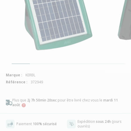
Marque :
KERBL
Référence :
372949
Plus que
2j 7h 50min 19sec
pour être livré chez vous
le
mardi 11
août
Expédition
sous 24h
(jours
Paiement
100% sécurisé
ouvrés)