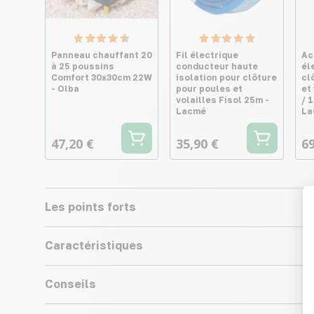
Panneau chauffant 20
Fil électrique
Ac
à 25 poussins
conducteur haute
él
Comfort 30x30cm 22W
isolation pour clôture
cl
- Olba
pour poules et
et
volailles Fisol 25m -
/ 
Lacmé
La
47,20 €
35,90 €
69
Les points forts
Caractéristiques
Conseils