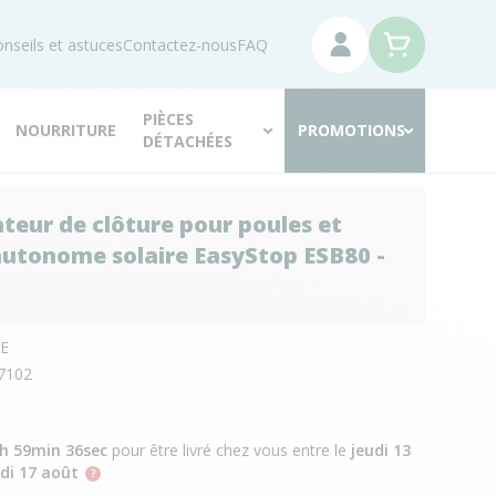
nseils et astuces
Contactez-nous
FAQ
PIÈCES
NOURRITURE
PROMOTIONS
DÉTACHÉES
ateur de clôture pour poules et
 autonome solaire EasyStop ESB80 -
E
7102
8h 59min 35sec
pour être livré chez vous
entre le
jeudi 13
di 17 août