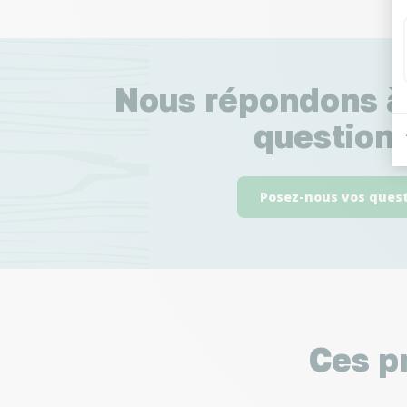
Nous répondons à
questions
Posez-nous vos ques
Ces p