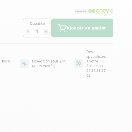
Quantité
Ajouter au panier
Des
spécialistes
t
100%
Expédition
sous 24h
à votre
(jours ouvrés)
écoute au
02 52 59 77
03