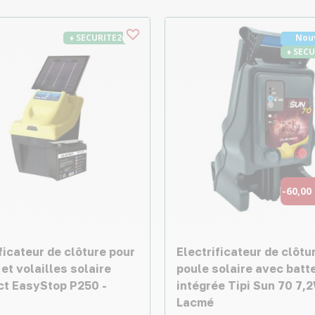
♦ SECURITE26
Nou
♦ SEC
-60,00
ficateur de clôture pour
Electrificateur de clôtu
et volailles solaire
poule solaire avec batt
t EasyStop P250 -
intégrée Tipi Sun 70 7,2
Lacmé