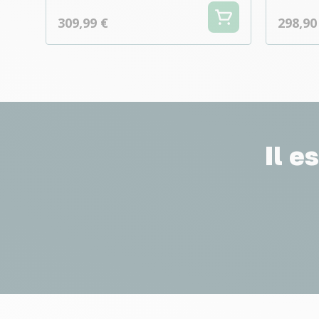
309,99 €
298,90
Il e