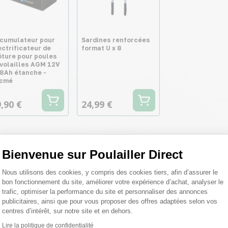
cumulateur pour
Sardines renforcées
ectrificateur de
format U x 8
ôture pour poules
 volailles AGM 12V
18Ah étanche -
cmé
,90 €
24,99 €
Bienvenue sur Poulailler Direct
Plateforme de Gestion du Consentemen
Nous utilisons des cookies, y compris des cookies tiers, afin d’assurer le
bon fonctionnement du site, améliorer votre expérience d’achat, analyser le
trafic, optimiser la performance du site et personnaliser des annonces
publicitaires, ainsi que pour vous proposer des offres adaptées selon vos
centres d’intérêt, sur notre site et en dehors.
Lire la politique de confidentialité
Axeptio consent