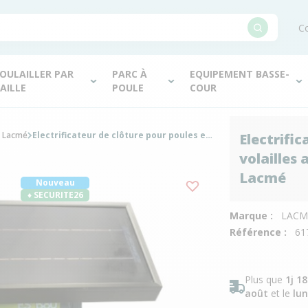
Co
OULAILLER PAR
PARC À
EQUIPEMENT BASSE-
AILLE
POULE
COUR
s Lacmé
Electrificateur de clôture pour poules et volailles autonome solaire EasyStop ESB80 - Lacmé
Electrific
volailles
Lacmé
Nouveau
♦ SECURITE26
Marque :
LACM
Référence :
61
Plus que
1j 1
août
et le
lun