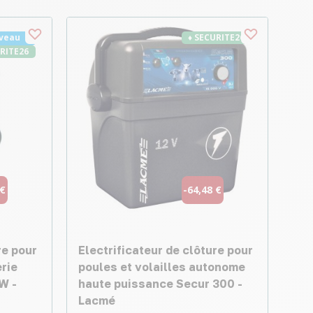
veau
♦ SECURITE26
URITE26
 €
-64,48 €
re pour
Electrificateur de clôture pour
erie
poules et volailles autonome
W -
haute puissance Secur 300 -
Lacmé