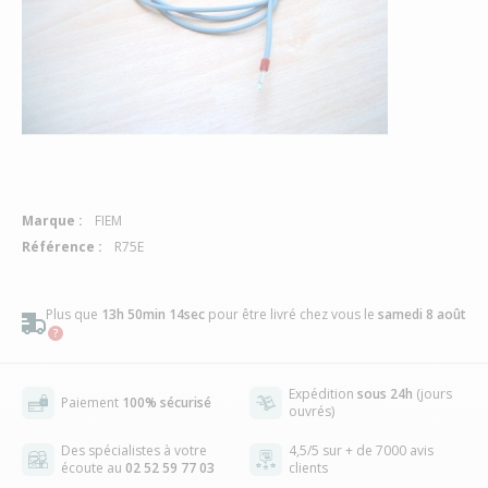
Marque :
FIEM
Référence :
R75E
Plus que
13h 50min 14sec
pour être livré chez vous
le
samedi 8 août
Expédition
sous 24h
(jours
Paiement
100% sécurisé
ouvrés)
Des spécialistes à votre
4,5/5 sur + de 7000 avis
écoute au
02 52 59 77 03
clients