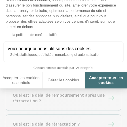
Puis je payer ma commande en plusieurs fois ?
d’assurer le bon fonctionnement du site, améliorer votre expérience
d’achat, analyser le trafic, optimiser la performance du site et
personnaliser des annonces publicitaires, ainsi que pour vous
proposer des offres adaptées selon vos centres d’intérêt, sur notre
Les prix sont affichés en HT ou en TTC ?
site et en dehors.
Axeptio consent
Lire la politique de confidentialité
Voici pourquoi nous utilisons des cookies.
Sous quel délai suis-je débité ?
Suivi, statistiques, publicités, remarketing et automatisation
Consentements certifiés par
Retours et remboursements
Accepter les cookies
Accepter tous les
Gérer les cookies
essentiels
cookies
Quel est le délai de remboursement après une
rétractation ?
Quel est le délai de rétractation ?