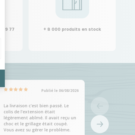
2 59 77
+ 8 000 produits en stock
Publié le 06/08/2026
La livraison c'est bien passé. Le
Produit correspo
colis de l’extension était
attentes.
légèrement abîmé. Il avait reçu un
Nadine A, suite à u
choc et le grillage était coupé.
22/07/2026
Vous avez su gérer le problème.