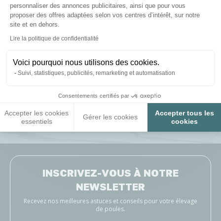
personnaliser des annonces publicitaires, ainsi que pour vous
proposer des offres adaptées selon vos centres d’intérêt, sur notre
site et en dehors.
Axeptio consent
Lire la politique de confidentialité
Voici pourquoi nous utilisons des cookies.
Publié le 05/08/2026
Suivi, statistiques, publicités, remarketing et automatisation
Tres facile d utilisation
Pro
Consentements certifiés par
sav
NOELLA D, suite à une expérience du 21/07/2026
Accepter les cookies
Accepter tous les
Ale
Gérer les cookies
essentiels
cookies
INSCRIVEZ-VOUS À NOTRE
NEWSLETTER
Recevez nos meilleures astuces et conseils pour votre élevage
de poules.