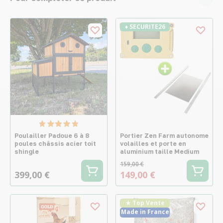
♦ SECURITE26
Poulailler Padoue 6 à 8
Portier Zen Farm autonome
poules châssis acier toit
volailles et porte en
shingle
aluminium taille Medium
159,00 €
399,00 €
149,00 €
★ Top Vente
Made in France