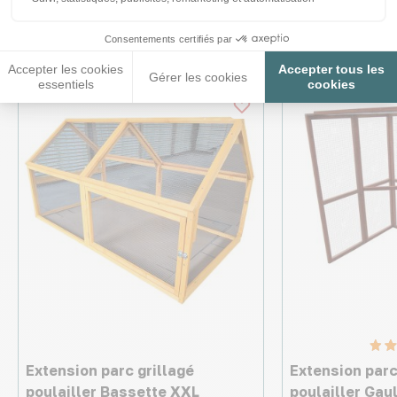
Ces produits peuvent vous
intéresser
Consentements certifiés par
Accepter les cookies
Accepter tous les
Gérer les cookies
essentiels
cookies
Extension parc grillagé
Extension parc
poulailler Bassette XXL
poulailler Gaul