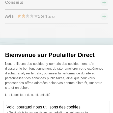
Conseils
Avis
2,00
(1 avis)
Nous répondons à toutes vos
Bienvenue sur Poulailler Direct
questions ;)
Plateforme de Gestion du Consenteme
Nous utilisons des cookies, y compris des cookies tiers, afin
d’assurer le bon fonctionnement du site, améliorer votre expérience
d’achat, analyser le trafic, optimiser la performance du site et
Posez-nous vos questions
personnaliser des annonces publicitaires, ainsi que pour vous
proposer des offres adaptées selon vos centres d’intérêt, sur notre
site et en dehors.
Axeptio consent
Lire la politique de confidentialité
Voici pourquoi nous utilisons des cookies.
Suivi, statistiques, publicités, remarketing et automatisation