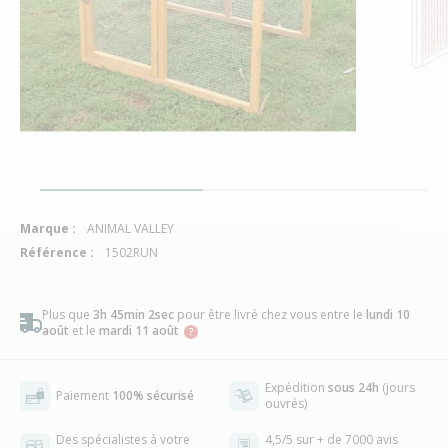
Marque :
ANIMAL VALLEY
Référence :
1502RUN
Plus que
3h 45min 1sec
pour être livré chez vous
entre le
lundi 10
août
et le
mardi 11 août
Expédition
sous 24h
(jours
Paiement
100% sécurisé
ouvrés)
Des spécialistes à votre
4,5/5 sur + de 7000 avis