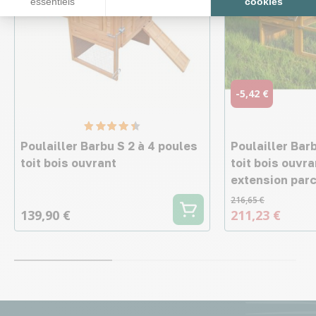
essentiels
cookies
-5,42 €
Poulailler Barbu S 2 à 4 poules
Poulailler Bar
toit bois ouvrant
toit bois ouvr
extension parc
216,65 €
139,90 €
211,23 €