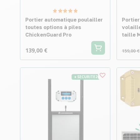
Portier automatique poulailler
Portie
toutes options à piles
volaill
ChickenGuard Pro
taille
139,00 €
159,00 €
♦ SECURITE26