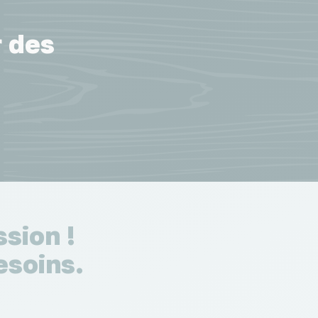
r des
sion !
esoins.