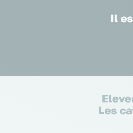
Il e
Eleve
Les ca