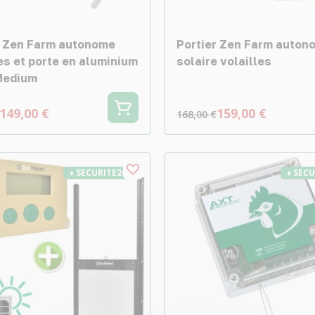
r Zen Farm autonome
Portier Zen Farm auton
es et porte en aluminium
solaire volailles
 Medium
149,00 €
159,00 €
168,00 €
♦ SECURITE26
♦ SEC