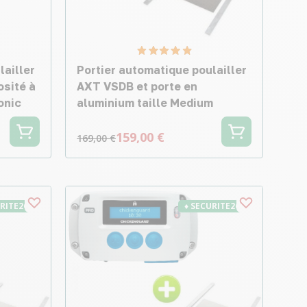
lailler
Portier automatique poulailler
osité à
AXT VSDB et porte en
onic
aluminium taille Medium
159,00 €
169,00 €
URITE26
♦ SECURITE26