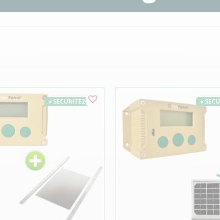
♦ SECURITE26
♦ SEC