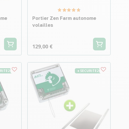
ome
Portier Zen Farm autonome
volailles
129,00 €
URITE26
♦ SECURITE26