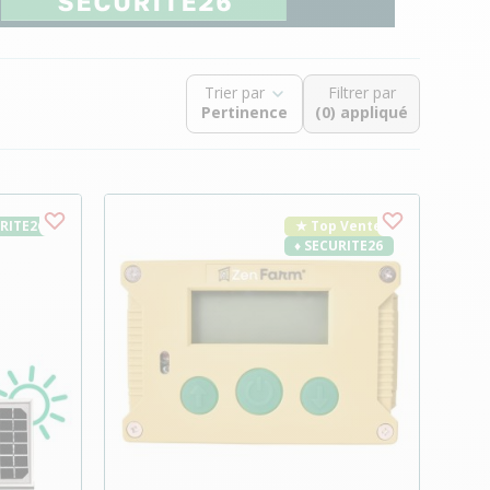
Trier par
Filtrer par
(0) appliqué
URITE26
★ Top Vente
♦ SECURITE26