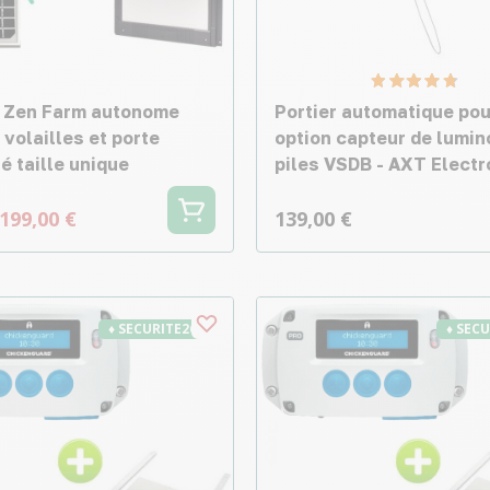
r Zen Farm autonome
Portier automatique pou
 volailles et porte
option capteur de lumin
é taille unique
piles VSDB - AXT Electr
199,00 €
139,00 €
♦ SECURITE26
♦ SEC