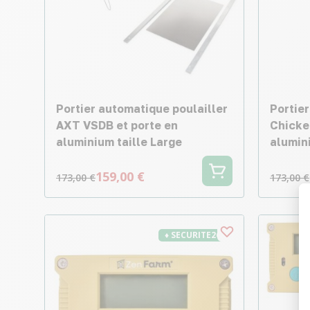
Portier automatique poulailler
Portier
AXT VSDB et porte en
Chicke
aluminium taille Large
alumini
159,00 €
173,00 €
173,00 €
♦ SECURITE26