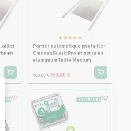
lailler
Portier automatique poulailler
rte en
ChickenGuard Pro et porte en
aluminium taille Medium
159,00 €
169,00 €
t : Personnalisez vos Options
URITE26
♦ SECURITE26