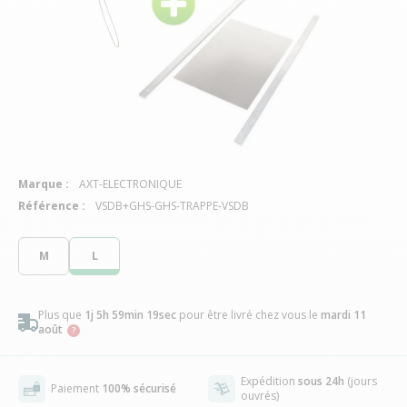
Marque :
AXT-ELECTRONIQUE
Référence :
VSDB+GHS-GHS-TRAPPE-VSDB
M
L
Plus que
1j 5h 59min 18sec
pour être livré chez vous
le
mardi 11
août
Expédition
sous 24h
(jours
Paiement
100% sécurisé
ouvrés)